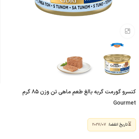
بزرگنمایی تصویر
کنسرو گورمت گربه بالغ طعم ماهی تن وزن 85 گرم
Gourmet
⏳
تاریخ انقضا:
2027/07