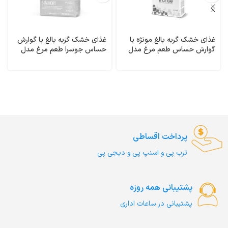
غذای خشک گربه بالغ مونژه با
غذای خشک گربه بالغ با گوارش
گوارش حساس طعم مرغ مدل
حساس جوسرا طعم مرغ مدل
گسترو وزن 1/5 کیلوگرم
سنسی کت وزن 1 کیلوگرم (فله
Gastrointestinal Monge
ای) SensiCat Josera
پرداخت اقساطی
ترب‌ پی و اسنپ پی و دیجی پی
پشتیبانی همه روزه
پشتیبانی در ساعات اداری