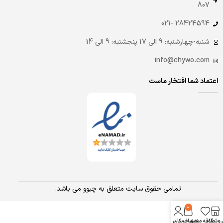
807
28424594 -021
شنبه-چهارشنبه: 9 الی 17 پنجشنبه: 9 الی 14
info@chywo.com
اعتماد شما افتخار ماست
تمامی حقوق سایت متعلق به چیوو می باشد.
0
روشگاه
علاقه مندی
سبد خرید
حساب کاربری من