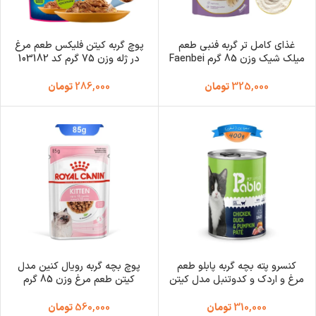
غذای کامل تر گربه فنبی طعم
پوچ گربه کیتن فلیکس طعم مرغ
میلک شیک وزن 85 گرم Faenbei
در ژله وزن 75 گرم کد 103182
Felix Cat Pouch
Complete Food
325,000
تومان
286,000
تومان
کنسرو پته بچه گربه پابلو طعم
پوچ بچه گربه رویال کنین مدل
مرغ و اردک و کدوتنبل مدل کیتن
کیتن طعم مرغ وزن 85 گرم
اولترا وزن 400 گرم Pablo Pet
Royal Canin Kitten
Supplies
310,000
تومان
560,000
تومان