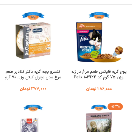
پوچ گربه فلیکس طعم مرغ در ژله
کنسرو بچه گربه دکتر کلادرز طعم
وزن 75 گرم کد 103124 Felix
مرغ مدل نچرال کیتن وزن 70 گرم
Dr.Clauder’s Best Filet Kitten
Cat Pouch
286,000
تومان
377,000
تومان
-53%