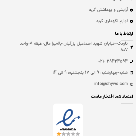
آرایشی و بهداشتی گربه
لوازم نگهداری گربه
ارتباط با ما
نارمک-خیابان شهید اسماعیل بزرگیان-پالمیرا مال-طبقه 8-واحد
807
28424594 -021
شنبه-چهارشنبه: 9 الی 17 پنجشنبه: 9 الی 14
info@chywo.com
اعتماد شما افتخار ماست