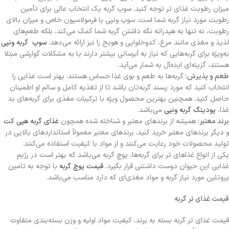
میزان رطوبت غذای تر توجه کنید. سوپ گربه یک انتخاب عالی برای تأمین
رطوبت مورد نیاز گربه شما است. سوپ ونپی با فرمولاسیون خاص و میزان بالای
رطوبت، نه تنها به هیدراته نگه داشتن گربه شما کمک می‌کند، بلکه طعم‌های
لذیذ و مغذی مانند مرغ، کدوحلوایی و هویج را نیز ارائه می‌دهد.
سوپ گربه ونپی
به‌ویژه برای گربه‌هایی که نیاز به آبرسانی بیشتر دارند یا به مشکلات گوارشی مبتلا
هستند، گزینه‌ای ایده‌آل به شمار می‌آید.
طعم و پذیرش:
گربه‌ها به طعم و بوی غذا حساس هستند. بهتر است غذایی را
انتخاب کنید که مورد پسند گربه‌تان باشد تا از تغذیه کامل و سالم او اطمینان
حاصل کنید. همچنین بهترین محصول ویژه با ترکیبات مغذی برای گربه‌های بد
غذا،
پودینگ گربه ونپی
می‌باشد.
برند معتبر:
همیشه از برندهای معتبر و شناخته شده همچون
غذای گربه هپی کت
و دیگر برندهای معتبر خرید کنید. برندهای معتبر معمولاً استانداردهای بالایی در
تولید محصولات خود رعایت می‌کنند و از مواد با کیفیت استفاده می‌کنند.
یکی از انواع غذاهای تر برای گربه‌ها، پوچ گربه می‌باشد که بهتر است در رژیم
غذایی این حیوان دوست داشتنی قرار بگیرد.
قیمت پوچ گربه
با توجه به تامین
پروتئین مورد نیاز گربه و مواد مغذی‌ای که دارد مناسب می‌باشد.
قیمت غذای تر گربه
قیمت غذای تر گربه بسته به برند، کیفیت مواد اولیه و وزن بسته‌بندی متفاوت