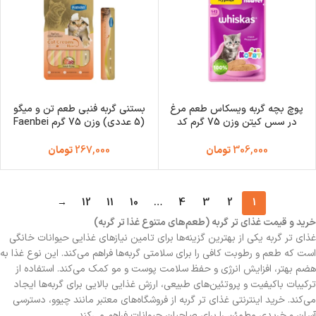
پوچ بچه گربه ویسکاس طعم مرغ
بستنی گربه فنبی طعم تن و میگو
در سس کیتن وزن 75 گرم کد
(5 عددی) وزن 75 گرم Faenbei
Cat Creamy Bar
103015 Whiskas
306,000
تومان
267,000
تومان
→
12
11
10
…
4
3
2
1
خرید و قیمت غذای تر گربه (طعم‌های متنوع غذا تر گربه)
غذای تر گربه یکی از بهترین گزینه‌ها برای تامین نیازهای غذایی حیوانات خانگی
است که طعم و رطوبت کافی را برای سلامتی گربه‌ها فراهم می‌کند. این نوع غذا به
هضم بهتر، افزایش انرژی و حفظ سلامت پوست و مو کمک می‌کند. استفاده از
ترکیبات باکیفیت و پروتئین‌های طبیعی، ارزش غذایی بالایی برای گربه‌ها ایجاد
می‌کند. خرید اینترنتی غذای تر گربه از فروشگاه‌های معتبر مانند چیوو، دسترسی
آسان و خریدی مطمئن را برای صاحبان حیوانات فراهم می‌کند.