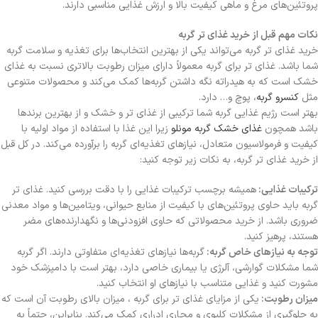
پروتئین‌های مرغ و ماهی کیفیت بالا و ارزش غذایی مناسبی دارند.
نکات مهم قبل از خرید غذای تر گربه
خرید غذای تر گربه می‌تواند یکی از بهترین انتخاب‌ها برای تغذیه و سلامت گربه
شما باشد. غذای تر برای گربه معمولاً دارای میزان رطوبت بالاتری نسبت به غذای
خشک است که به هیدراته نگه داشتن گربه‌ها کمک می‌کند و محصولات متنوعی
مثل
کنسرو گربه
، پوچ و… دارد.
بهتر است رژیم غذایی گربه شما ترکیبی از غذای تر و خشک و از بهترین برندها
باشد همچون
غذای خشک گربه مونلو
زیرا این غذا با استفاده از مواد اولیه با
کیفیت و فرمولاسیون متعادل، نیازهای تغذیه‌ای گربه را برآورده می‌کند. در کل قبل
از خرید غذای تر گربه، به نکات زیر توجه کنید:
ترکیبات غذایی:
همیشه برچسب ترکیبات غذایی را با دقت بررسی کنید. غذای تر
گربه باید حاوی پروتئین‌های با کیفیت از منابع حیوانی، ویتامین‌ها و مواد معدنی
ضروری باشد. از خرید محصولاتی که حاوی افزودنی‌ها و نگهدارنده‌های مضر
هستند، پرهیز کنید.
توجه به نیازهای خاص گربه:
گربه‌ها نیازهای تغذیه‌ای متفاوتی دارند. اگر گربه
شما مشکلات گوارشی، آلرژی یا بیماری خاصی دارد، بهتر است با دامپزشک خود
مشورت کنید و غذایی متناسب با نیازهای او انتخاب کنید.
میزان رطوبت:
یکی از مزایای غذای تر برای گربه ، میزان بالای رطوبت آن است که
به جلوگیری از مشکلات کلیوی و مجاری ادراری کمک می‌کند. بنابراین، حتماً به