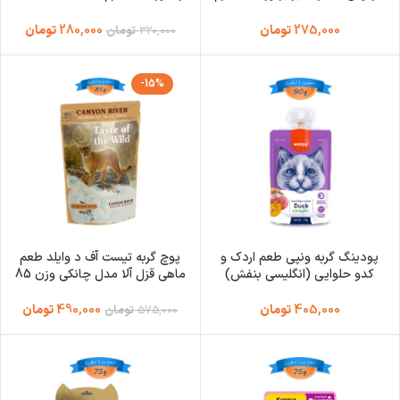
Cat Pouch
Faenbei Goat Milk
275,000
تومان
280,000
تومان
320,000
تومان
-15%
پودینگ گربه ونپی طعم اردک و
پوچ گربه تیست آف د وایلد طعم
کدو حلوایی (انگلیسی بنفش)
ماهی قزل آلا مدل چانکی وزن 85
وزن 90 گرم Wanpy Cat
گرم Taste Of The Wild
Canyon River
405,000
تومان
490,000
تومان
575,000
تومان