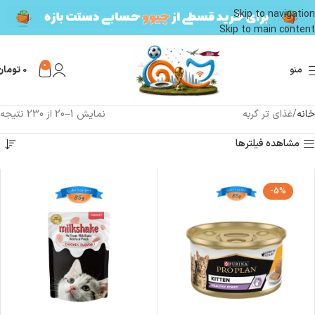
Skip to navigation
Skip to main content
0
منو
0
تومان
خانه
غذای تر گربه
نمایش 1–20 از 230 نتیجه
مشاهده فیلترها
-5%