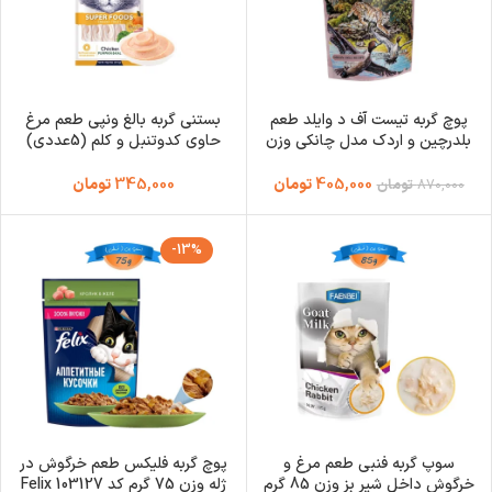
پوچ گربه تیست آف د وایلد طعم
بستنی گربه بالغ ونپی طعم مرغ
بلدرچین و اردک مدل چانکی وزن
حاوی کدوتنبل و کلم (5عددی)
85 گرم Taste Of The Wild
وزن 70 گرم Wanpy Creamy
Treat Chicken
Lowland Creek
405,000
تومان
345,000
تومان
870,000
تومان
-13%
سوپ گربه فنبی طعم مرغ و
پوچ گربه فلیکس طعم خرگوش در
خرگوش داخل شیر بز وزن 85 گرم
ژله وزن 75 گرم کد 103127 Felix