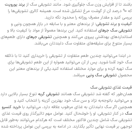
باشند تا از افزایش وزن سگ جلوگیری شود. مانند تشویقی سگ از
برند یوروپت
که 90 درصد آن از گوشت مرغ تشکیل شده است. همیشه کالری تشویقی‌ها را
بررسی کنید و مقدار مصرف روزانه را محدود نگه دارید.
کیفیت و برند تشویقی:
از برندهای معتبر و با سابقه در بازار همچون ونپی و
تشویقی سگ جرهای
استفاده کنید. این برندها معمولاً از مواد با کیفیت بالا و
استانداردهای بهداشتی پیروی می‌کنند و همچنین
تشویقی جرهای
دارای طعم‌های
بسیار متنوع برای سلیقه‌های متفاوت سگ دلبندتان می‌باشد.
در ابتدا می‌توانید چندین طعم متفاوت از تشویقی را خریداری کنید تا با ذائقه
سگ خود آشنا شوید. پس از آن می‌توانید همواره از این طعم تشویقی‌ها برای
سگ تهیه کرده و برای موارد مختلف استفاده کنید.یکی از برندهای معتبر این
محصول
تشویقی سگ ونپی
میباشد.
قیمت غذای تشویقی سگ
همان‌طور که گفته شد تشویقی سگ همانند
تشویقی گربه
تنوع بسیار بالایی دارد
و می‌توانید باتوجه‌به نژاد و سن سگ خود بهترین گزینه را انتخاب کنید و
همچنین اگر سگ دلبندتان به غذای مرطوب علاقه دارد، می‌توانید با
خرید کنسرو
سگ
در کنار تشویقی، او را خوشحال کنید. عوامل مهم تاثیرگذار روی قیمت غذای
تشویقی سگ شامل چندین فاکتور مختلف است که هرکدام می‌توانند به‌طور قابل
توجهی بر قیمت نهایی تأثیر بگذارند. در ادامه به بررسی این عوامل پرداخته شده