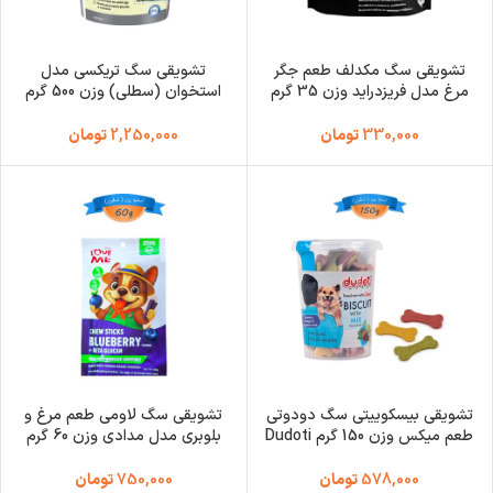
تشویقی سگ مکدلف طعم جگر
تشویقی سگ تریکسی مدل
مرغ مدل فریزدراید وزن 35 گرم
استخوان (سطلی) وزن 500 گرم
Trixie Trainer Snack Bones
Macdolf Chicken Liver
330,000
تومان
2,250,000
تومان
تشویقی بیسکوییتی سگ دودوتی
تشویقی سگ لاومی طعم مرغ و
طعم میکس وزن 150 گرم Dudoti
بلوبری مدل مدادی وزن 60 گرم
Love Me Chew Sticks
Dog Biscuit With Mix
Blueberry
578,000
تومان
750,000
تومان