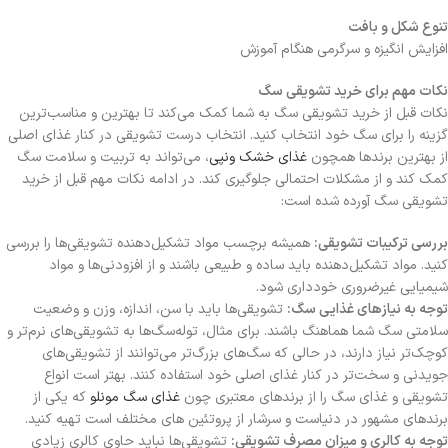
تنوع شکل و بافت
افزایش انگیزه و سرگرمی هنگام آموزش
نکات مهم برای خرید تشویقی سگ
نکات قبل از خرید تشویقی سگ به شما کمک می‌کند تا بهترین و مناسب‌ترین
گزینه را برای سگ خود انتخاب کنید. انتخاب درست تشویقی در کنار غذای اصلی
از بهترین برندها همچون
غذای خشک ونپی
، می‌تواند به تربیت و سلامت سگ
کمک کند و از مشکلات احتمالی جلوگیری کند. در ادامه نکات مهم قبل از خرید
تشویقی سگ آورده شده است:
بررسی ترکیبات تشویقی:
همیشه برچسب مواد تشکیل‌دهنده تشویقی‌ها را بررسی
کنید. مواد تشکیل‌دهنده باید ساده و طبیعی باشند و از افزودنی‌ها و مواد
شیمیایی غیرضروری خودداری شود.
توجه به نیازهای غذایی سگ:
تشویقی‌ها باید با سن، اندازه، وزن و وضعیت
سلامتی سگ شما هماهنگ باشند. برای مثال، توله‌سگ‌ها به تشویقی‌های نرم‌تر و
کوچک‌تر نیاز دارند، در حالی که سگ‌های بزرگ‌تر می‌توانند از تشویقی‌های
جویدنی و سخت‌تر در کنار غذای اصلی خود استفاده کنند. بهتر است انواع
تشویقی و غذای سگ را از برندهای معتبری چون
غذای سگ مونلو
که یکی از
برندهای مشهور در دنیاست و سرشار از پروتئین های مختلف است تهیه کنید.
توجه به کالری و میزان مصرف تشویقی:
تشویقی‌ها نباید حاوی کالری زیادی