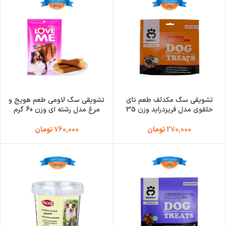
تشویقی سگ مکدلف طعم نای
تشویقی سگ لاومی طعم هویج و
حلقوی مدل فریزدراید وزن 35
مرغ مدل رشته ای وزن 60 گرم
گرم Macdolf Trachea
Love Me Chicken Breast
270,000
تومان
760,000
تومان