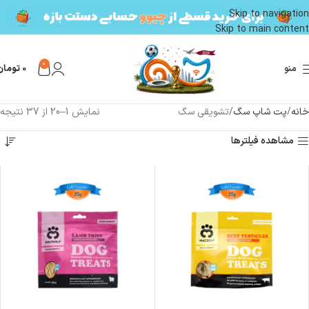
Skip to navigation
Skip to main content
0
منو
0
تومان
خانه
پت شاپ سگ
تشویقی سگ
نمایش 1–20 از 37 نتیجه
مشاهده فیلترها