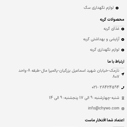
لوازم نگهداری سگ
محصولات گربه
غذای گربه
آرایشی و بهداشتی گربه
لوازم نگهداری گربه
ارتباط با ما
نارمک-خیابان شهید اسماعیل بزرگیان-پالمیرا مال-طبقه 8-واحد
807
28424594 -021
شنبه-چهارشنبه: 9 الی 17 پنجشنبه: 9 الی 14
info@chywo.com
اعتماد شما افتخار ماست