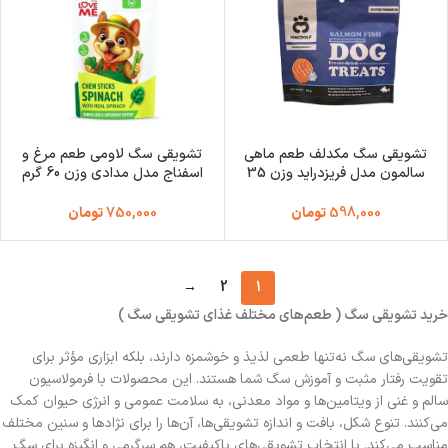
تشویقی سگ مکدلف طعم ماهی
تشویقی سگ لاومی طعم مرغ و
سالمون مدل فریزدراید وزن 35
اسفناج مدل مدادی وزن 60 گرم
گرم Macdolf Salmon Fish
Love Me Chew Sticks
Spinach
598,000
تومان
750,000
تومان
→
2
1
خرید تشویقی سگ ( طعم‌های مختلف غذای تشویقی سگ )
تشویقی‌های سگ نه‌تنها طعمی لذیذ و خوشمزه دارند، بلکه ابزاری مؤثر برای
تقویت رفتار مثبت و آموزش سگ شما هستند. این محصولات با فرمولاسیون
سالم و غنی از ویتامین‌ها و مواد معدنی، به سلامت عمومی و انرژی حیوان کمک
می‌کنند. تنوع شکل، بافت و اندازه تشویقی‌ها، آن‌ها را برای نژادها و سنین مختلف
مناسب می‌کند. با انتخاب تشویقی‌های باکیفیت، هم سرگرمی و انگیزه برای سگ