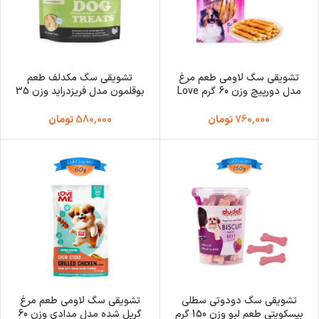
تشویقی سگ لاومی طعم مرغ
تشویقی سگ مکدلف طعم
مدل دورپیچ وزن 60 گرم Love
بوقلمون مدل فریزدراید وزن 35
Me Chicken Breast
گرم Macdolf Turkey
760,000
تومان
580,000
تومان
تشویقی سگ دودوتی سطلی
تشویقی سگ لاومی طعم مرغ
بیسکویتی طعم لبو وزن 150 گرم
گریل شده مدل مدادی وزن 60