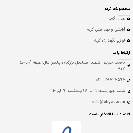
محصولات گربه
غذای گربه
آرایشی و بهداشتی گربه
لوازم نگهداری گربه
ارتباط با ما
نارمک-خیابان شهید اسماعیل بزرگیان-پالمیرا مال-طبقه 8-واحد
807
28424594 -021
شنبه-چهارشنبه: 9 الی 17 پنجشنبه: 9 الی 14
info@chywo.com
اعتماد شما افتخار ماست