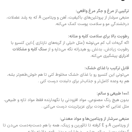
ترکیبی از مرغ و جگر مرغ واقعی:
منبعی سرشار از پروتئین‌های باکیفیت، آهن و ویتامین A که به رشد عضلات،
درخشندگی مو و سلامت پوست کمک می‌کنه.
رطوبت بالا برای سلامت کلیه و مثانه:
اگه گربه‌ات آب کم می‌نوشه (مثل خیلی از گربه‌های نازنازی )،این کنسرو با
رطوبت زیادش، بدنش رو هیدراته نگه می‌داره و از
سنگ کلیه و مشکلات
ادراری
پیشگیری می‌کنه.
قابل ترکیب با غذای خشک:
می‌تونی این کنسرو رو با غذای خشک مخلوط کنی تا هم خوش‌طعم‌تر بشه،
هم یه وعده کامل‌تر و جذاب‌تر برای دلبندت درست کنی .
۱۰۰٪ طبیعی و سالم:
بدون هیچ رنگ مصنوعی، مواد افزودنی یا نگهدارنده فقط مواد تازه و طبیعی،
مثل غذایی که خودت برای عزیزترینت درست می‌کنی .
منبعی سرشار از ویتامین‌ها و مواد معدنی:
از ویتامین A و E گرفته تا تائورین و زینک، همه با هم دست‌به‌دست می‌دن تا
گربه‌ات پوستی سالم، چشمی درخشان و بدنی قوی داشته باشه.