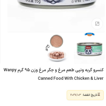
بزرگنمایی تصویر
کنسرو گربه ونپی طعم مرغ و جگر مرغ وزن 95 گرم Wanpy
Canned Food With Chicken & Liver
⏳
تاریخ انقضا:
2027/03