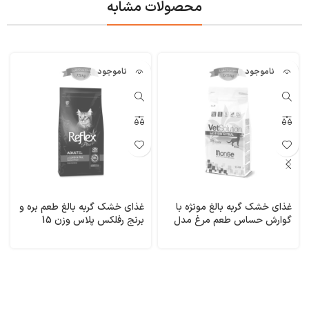
محصولات مشابه
ناموجود
ناموجود
غذای خشک گربه بالغ مونژه با
غذای خشک گربه بالغ طعم بره و
گوارش حساس طعم مرغ مدل
برنج رفلکس پلاس وزن 15
گسترو وزن 1/5 کیلوگرم
کیلوگرم Lamb& Rice Reflex
Gastrointestinal Monge