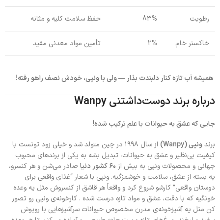
رطوبت
83%
حفظ سلامت کلیه و مثانه
خاکستر خام
2%
تأمین مواد معدنی مفید
همیشه آب تازه کنار دلبندت بذار — ولی با ونپی، خودش نصف راهو رفته!
درباره برند دوست‌داشتنی
Wanpy
جایی که عشق به حیوانات با علم ترکیب شده!
برند
ونپی (Wanpy)
از سال ۱۹۹۸ در چین متولد شد و خیلی زود تونست با
کیفیت بی‌نظیر و عشق به حیوانات، تبدیل بشه به یکی از برندهای محبوب
جهانی و محصولات ونپی به بیش از
۶۰ کشور دنیا
صادر می‌شن و هر کنسرو،
یه بسته از عشق، سلامت و خوشمزگیه. ونپی با شعار “غذای واقعی برای
دوستان واقعی” کارشو شروع کرد و واقعاً هر قاشق از کنسروش مثل یه وعده
خونگیه که با دقت، عشق و مواد تازه درست شده . کارخونه‌ی ونپی رو تصور
کن مثل یه آشپزخونه‌ی مدرن مخصوص حیوانات سرآشپزهایی با روپوش