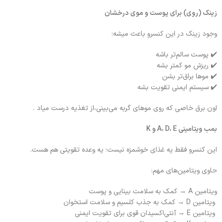
زینک (روی) برای پوست و موی درخشان
وجود زینک در این کنسرو باعث میشه:
✔️ پوست سالم‌تر باشه
✔️ ریزش مو کمتر بشه
✔️ موها براق‌تر بشن
✔️ سیستم ایمنی تقویت بشه
اون برق خاصی که روی موهای گربه می‌بینی،از تغذیه درست میاد .
بمب ویتامینی A، D، E و K
این کنسرو فقط یه غذای خوشمزه نیست؛ یه وعده تقویتی هم هست.
حاوی ویتامین‌های مهم:
ویتامین A → کمک به سلامت بینایی و پوست
ویتامین D → کمک به جذب کلسیم و سلامت استخوان
ویتامین E → آنتی‌اکسیدان قوی برای تقویت ایمنی