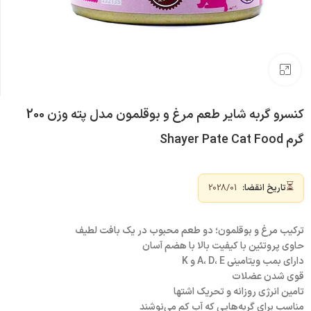
بزرگنمایی تصویر
کنسرو گربه شایر طعم مرغ و بوقلمون مدل پته وزن 200
گرم Shayer Pate Cat Food
⏳
تاریخ انقضا:
2028/01
ترکیب مرغ و بوقلمون؛ دو طعم محبوب در یک بافت لطیف
حاوی پروتئین با کیفیت بالا با هضم آسان
دارای بمب ویتامینی A، D، E و K
قوی شدن عضلات
تامین انرژی روزانه‌ و تحریک اشتها
مناسب برای گربه‌هایی که آب کم می‌نوشند