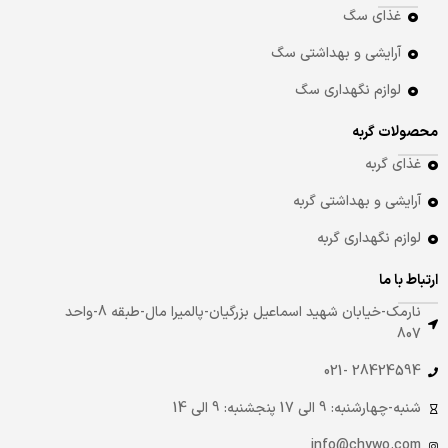
غذای سگ
آرایشی و بهداشتی سگ
لوازم نگهداری سگ
محصولات گربه
غذای گربه
آرایشی و بهداشتی گربه
لوازم نگهداری گربه
ارتباط با ما
نارمک-خیابان شهید اسماعیل بزرگیان-پالمیرا مال-طبقه 8-واحد
807
28424594 -021
شنبه-چهارشنبه: 9 الی 17 پنجشنبه: 9 الی 14
info@chywo.com