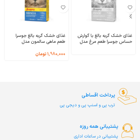
غذای خشک گربه بالغ با گوارش
غذای خشک گربه بالغ جوسرا
حساس جوسرا طعم مرغ مدل
طعم ماهی سالمون مدل
سنسی کت وزن 1 کیلوگرم (فله
مارینس وزن 1 کیلوگرم (فله ای)
ای) SensiCat Josera
Marinesse Josera
1,980,000
تومان
پرداخت اقساطی
ترب‌ پی و اسنپ پی و دیجی پی
پشتیبانی همه روزه
پشتیبانی در ساعات اداری