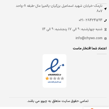
نارمک-خیابان شهید اسماعیل بزرگیان-پالمیرا مال-طبقه 8-واحد
807
28424594 -021
شنبه-چهارشنبه: 9 الی 17 پنجشنبه: 9 الی 14
info@chywo.com
اعتماد شما افتخار ماست
تمامی حقوق سایت متعلق به چیوو می باشد.