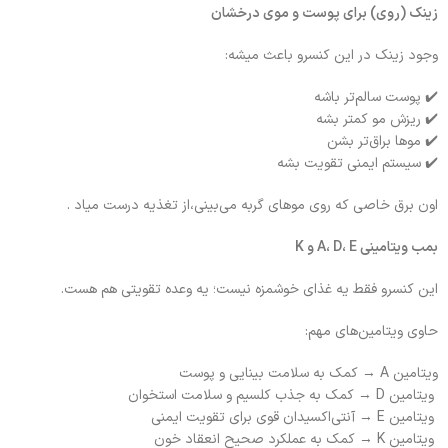
زینک (روی) برای پوست و موی درخشان
وجود زینک در این کنسرو باعث میشه:
✔️ پوست سالم‌تر باشه
✔️ ریزش مو کمتر بشه
✔️ موها براق‌تر بشن
✔️ سیستم ایمنی تقویت بشه
اون برق خاصی که روی موهای گربه می‌بینی،از تغذیه درست میاد .
بمب ویتامینی A، D، E و K
این کنسرو فقط یه غذای خوشمزه نیست؛ یه وعده تقویتی هم هست.
حاوی ویتامین‌های مهم:
ویتامین A → کمک به سلامت بینایی و پوست
ویتامین D → کمک به جذب کلسیم و سلامت استخوان
ویتامین E → آنتی‌اکسیدان قوی برای تقویت ایمنی
ویتامین K → کمک به عملکرد صحیح انعقاد خون