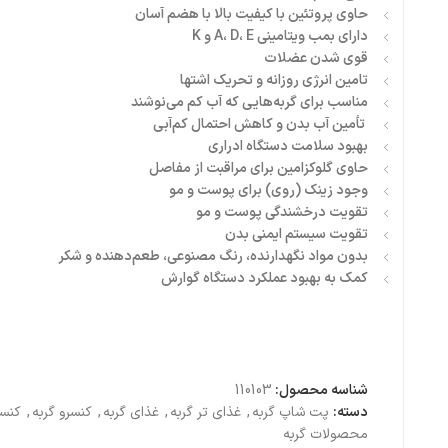
حاوی پروتئین با کیفیت بالا با هضم آسان
دارای بمب ویتامینی A، D، E و K
قوی شدن عضلات
تامین انرژی روزانه‌ و تحریک اشتها
مناسب برای گربه‌هایی که آب کم می‌نوشند
تأمین آب بدن و کاهش احتمال کم‌آبی
بهبود سلامت دستگاه ادراری
حاوی گلوکزامین برای مراقبت از مفاصل
وجود زینک (روی) برای پوست و مو
تقویت درخشندگی پوست و مو
تقویت سیستم ایمنی بدن
بدون مواد نگهدارنده، رنگ مصنوعی، طعم‌دهنده و شکر
کمک به بهبود عملکرد دستگاه گوارش
شناسه محصول:
110103
دسته:
پت شاپ گربه
,
غذای تر گربه
,
غذای گربه
,
کنسرو گربه
,
کنسر
محصولات گربه