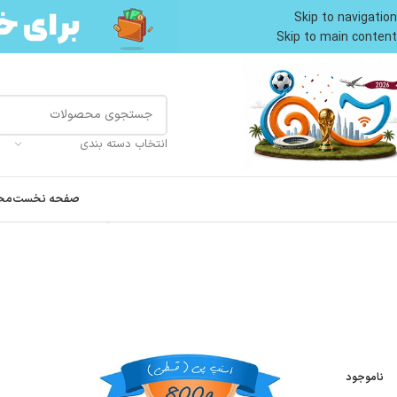
Skip to navigation
Skip to main content
انتخاب دسته بندی
صفحه نخست
مح
خانه
غذای تر گربه
کنسرو گربه
کنسرو گربه شایر طعم مرغ مدل پته وزن 800 گرم Shayer Pate Cat Food
ناموجود