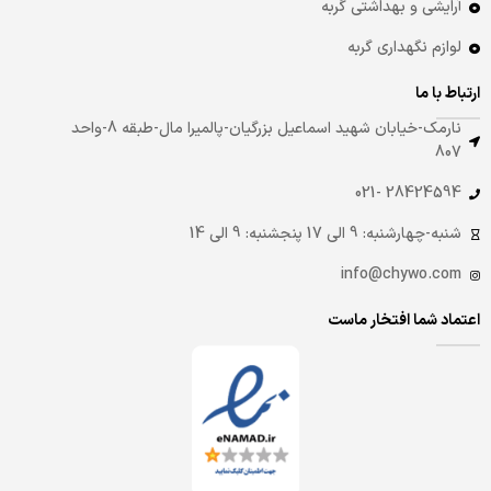
آرایشی و بهداشتی گربه
لوازم نگهداری گربه
ارتباط با ما
نارمک-خیابان شهید اسماعیل بزرگیان-پالمیرا مال-طبقه 8-واحد
807
28424594 -021
شنبه-چهارشنبه: 9 الی 17 پنجشنبه: 9 الی 14
info@chywo.com
اعتماد شما افتخار ماست