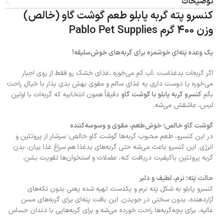
توضیحات
کنسرو پته گربه پابلو طعم گوشت گاو (خالص)
وزن 400 گرم Pablo Pet Supplies
یک وعده پَته‌ایِ خوشمزه برای گربه‌های خوش‌سلیقه!
اگر گربه‌ات بدغذاست ،آب کم می‌خوره ،غذای خشک رو فقط از روی اجبار
می‌خوره یا دوست داری یه غذای سالم و مقوی بهش بدی بذار با خیال راحت
بگم
کنسرو گربه پابلو با گوشت گاو
دقیقاً همون انتخابیه که گربه‌ات با اولین
لیس، عاشقش می‌شه.
گوشت گاو خالص؛ خوش‌طعم، مقوی و وسوسه‌کننده
در این کنسرو، طعم محبوب گربه‌ها گوشت گاو خالص؛ سرشار از پروتئین و
انرژی. این کنسرو باعث می‌شه حتی گربه‌های بدغذا هم سراغ غذا بیان، بدن
گربه پروتئین باکیفیت دریافت کنه، عضلات و استخوان‌ها تقویت بشن.
حالت پَته؛ نرم، لطیف و دلبر
کنسرو پابلو به شکل پَته نرم و یکدست تهیه شده یعنی بدون تکه‌های
آزاردهنده، بدون سختی در جویدن. این بافت پته‌ای برای گربه‌های مسن
عالیه، برای بچه‌گربه‌ها راحت خورده می‌شه و برای گربه‌هایی با دندان حساس