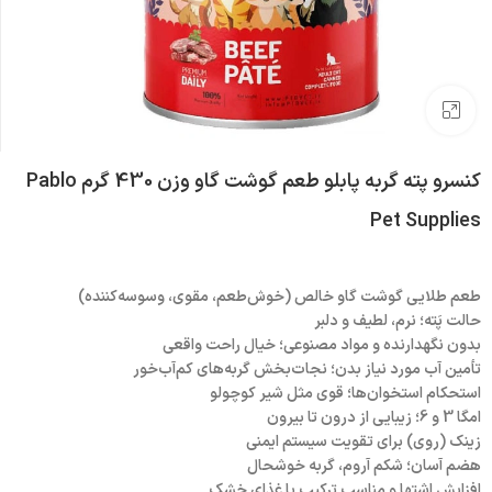
بزرگنمایی تصویر
کنسرو پته گربه پابلو طعم گوشت گاو وزن 430 گرم Pablo
Pet Supplies
طعم طلایی گوشت گاو خالص (خوش‌طعم، مقوی، وسوسه‌کننده)
حالت پَته؛ نرم، لطیف و دلبر
بدون نگهدارنده و مواد مصنوعی؛ خیال راحت واقعی
تأمین آب مورد نیاز بدن؛ نجات‌بخش گربه‌های کم‌آب‌خور
استحکام استخوان‌ها؛ قوی مثل شیر کوچولو
امگا 3 و 6؛ زیبایی از درون تا بیرون
زینک (روی) برای تقویت سیستم ایمنی
هضم آسان؛ شکم آروم، گربه خوشحال
افزایش اشتها و مناسب ترکیب با غذای خشک