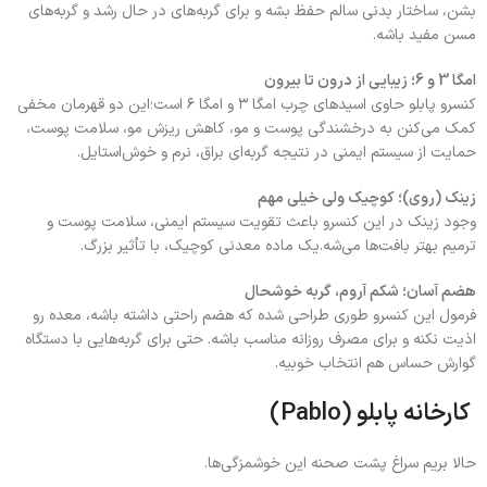
بشن، ساختار بدنی سالم حفظ بشه و برای گربه‌های در حال رشد و گربه‌های
مسن مفید باشه.
امگا 3 و 6؛ زیبایی از درون تا بیرون
کنسرو پابلو حاوی اسیدهای چرب امگا ۳ و امگا ۶ است؛این دو قهرمان مخفی
کمک می‌کنن به درخشندگی پوست و مو، کاهش ریزش مو، سلامت پوست،
حمایت از سیستم ایمنی در نتیجه گربه‌ای براق، نرم و خوش‌استایل.
زینک (روی)؛ کوچیک ولی خیلی مهم
وجود زینک در این کنسرو باعث تقویت سیستم ایمنی، سلامت پوست و
ترمیم بهتر بافت‌ها می‌شه.یک ماده معدنی کوچیک، با تأثیر بزرگ.
هضم آسان؛ شکم آروم، گربه خوشحال
فرمول این کنسرو طوری طراحی شده که هضم راحتی داشته باشه، معده رو
اذیت نکنه و برای مصرف روزانه مناسب باشه. حتی برای گربه‌هایی با دستگاه
گوارش حساس هم انتخاب خوبیه.
کارخانه پابلو (Pablo)
حالا بریم سراغ پشت صحنه این خوشمزگی‌ها.