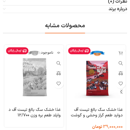
نظرات (0)
درباره برند
محصولات مشابه
ارسال رایگان
ارسال رایگان
ناموجود
غذا خشک سگ بالغ تیست آف
غذا خشک سگ بالغ تیست آف د
دواید طعم گراز وحشی و گوشت
وایلد طعم بره وزن 12/700
گاو و بره وزن 12/200 کیلوگرم
کیلوگرم Taste of the Wild
Ancient Mountain
Taste of the Wild
39,000,000
تومان