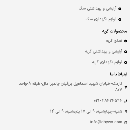
آرایشی و بهداشتی سگ
لوازم نگهداری سگ
محصولات گربه
غذای گربه
آرایشی و بهداشتی گربه
لوازم نگهداری گربه
ارتباط با ما
نارمک-خیابان شهید اسماعیل بزرگیان-پالمیرا مال-طبقه 8-واحد
807
28424594 -021
شنبه-چهارشنبه: 9 الی 17 پنجشنبه: 9 الی 14
info@chywo.com