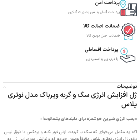
پرداخت امن
پرداخت آسان و امن بصورت آنلاین
ضمانت اصالت کالا
ضمانت اصل بودن کالا
پرداخت اقساطی
با ترب‌ پی و اسنپ پی
توضیحات
ژل افزایش انرژی سگ و گربه ویرباک مدل نوتری
پلاس
«بمب انرژیِ شیرینِ خوشمزه برای دلبندهای پشمالوت!»
اگه یه مکمل می‌خوای که سگ یا گربه‌ت ازش
فرار نکنه
و برعکس با ذوق لیس
بزنه، ژل انرژی
نوتری پلاس
دقیقاً همون چیزیه که دنبالش بودی این ژل یه