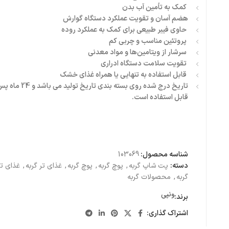
کمک به تأمین آب بدن
هضم آسان و تقویت عملکرد دستگاه گوارش
حاوی فیبر طبیعی برای کمک به عملکرد روده
پروتئین مناسب و چربی کم
سرشار از ویتامین‌ها و مواد معدنی
تقویت سلامت دستگاه ادراری
قابل استفاده به تنهایی یا همراه غذای خشک
تاریخ درج شده روی بسته بن
قابل استفاده است.
شناسه محصول:
103069
دسته:
پت شاپ گربه
,
پوچ گربه
,
پوچ گربه
,
غذای تر گربه
,
غذای تر
گربه
,
محصولات گربه
ونپی
برند:
اشتراک گذاری: