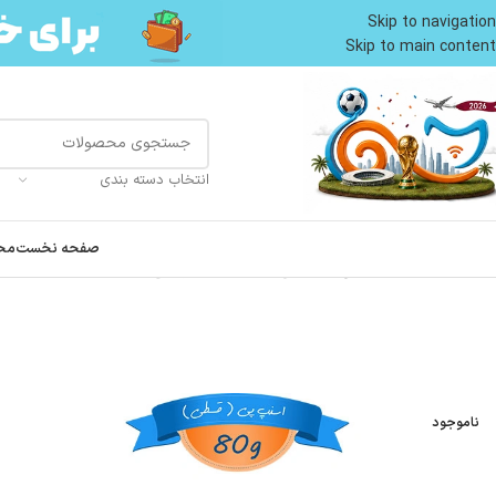
Skip to navigation
Skip to main content
انتخاب دسته بندی
صفحه نخست
مح
خانه
غذای تر گربه
پوچ گربه
پوچ گربه ونپی طعم مرغ و میگو وزن 80 گرم Wanpy Cat Treats
ناموجود