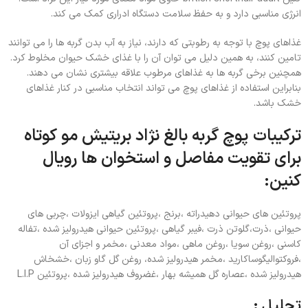
انرژی مناسبی دارد و به حفظ سلامت دستگاه ادراری کمک می کند.
غذاهای پوچ با توجه به رطوبتی که دارند، نیاز به آب بدن گربه ها را می توانند
تامین کنند، به همین دلیل می توان آن را با غذای خشک حیوان مخلوط کرد.
همچنین برخی گربه ها به غذاهای مرطوب علاقه بیشتری نشان می دهند.
بنابراین استفاده از غذاهای پوچ می تواند انتخاب مناسبی در کنار غذاهای
خشک باشد.
ترکیبات پوچ گربه بالغ نژاد بریتیش مو کوتاه
برای تقویت مفاصل و استخوان ها رویال
کنین:
پروتئین های حیوانی دهیدراته ،برنج ،پروتئین گیاهی ایزولات ،چربی های
حیوانی ،ذرت،گلوتن ذرت ،فیبر گیاهی ،پروتئین حیوانی هیدرولیز شده ،تفاله
کاسنی ،روغن سویا ،روغن ماهی ،مواد معدنی ،مخمر و اجزای آن
،فروکتوالیگوساکارید ،مخمر هیدرولیز شده، روغن گل گاو زبان ،خشخاش
هیدرولیز شده ،عصاره گل همیشه بهار ،غضروف هیدرولیز شده ،پروتئین L.I.P
تحلیل :