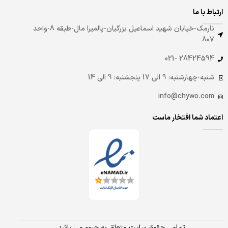
ارتباط با ما
نارمک-خیابان شهید اسماعیل بزرگیان-پالمیرا مال-طبقه 8-واحد
807
28424594 -021
شنبه-چهارشنبه: 9 الی 17 پنجشنبه: 9 الی 14
info@chywo.com
اعتماد شما افتخار ماست
تمامی حقوق سایت متعلق به چیوو می باشد.