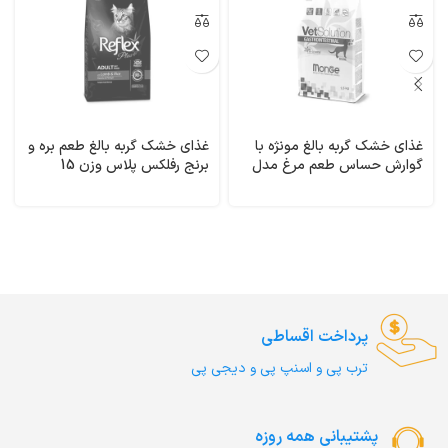
غذای خشک گربه بالغ مونژه با
غذای خشک گربه بالغ طعم بره و
گوارش حساس طعم مرغ مدل
برنج رفلکس پلاس وزن 15
گسترو وزن 1/5 کیلوگرم
کیلوگرم Lamb& Rice Reflex
Gastrointestinal Monge
پرداخت اقساطی
ترب‌ پی و اسنپ پی و دیجی پی
پشتیبانی همه روزه