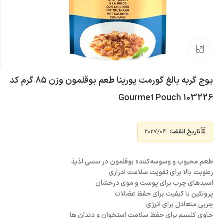
بزرگنمایی تصویر
پوچ گربه بالغ گورمت پورینا طعم بوقلمون وزن 85 گرم کد
103226 Gourmet Pouch
⏳
تاریخ انقضا:
2027/04
طعم محبوب و وسوسه‌کننده بوقلمون در سسی لذیذ
رطوبت بالا برای تقویت سلامت ادراری
اسیدهای چرب برای پوست و موی درخشان
پروتئین با کیفیت برای حفظ عضلات
چربی متعادل برای انرژی
حاوی کلسیم برای حفظ سلامت استخوان و دندان ها