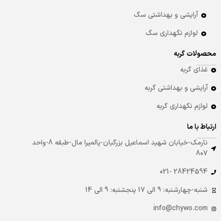
آرایشی و بهداشتی سگ
لوازم نگهداری سگ
محصولات گربه
غذای گربه
آرایشی و بهداشتی گربه
لوازم نگهداری گربه
ارتباط با ما
نارمک-خیابان شهید اسماعیل بزرگیان-پالمیرا مال-طبقه 8-واحد
807
28424594 -021
شنبه-چهارشنبه: 9 الی 17 پنجشنبه: 9 الی 14
info@chywo.com