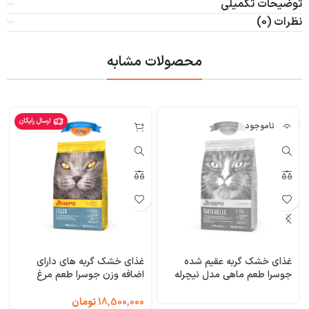
توضیحات تکمیلی
نظرات (0)
محصولات مشابه
ارسال رایگان
ناموجود
غذای خشک گربه عقیم شده
غذای خشک گربه های دارای
جوسرا طعم ماهی مدل نیچرله
اضافه وزن جوسرا طعم مرغ
وزن 1 کیلوگرم (فله ای)
مدل لجر وزن 10 کیلوگرم Leger
Josera
Naturelle Josera
18,500,000
تومان