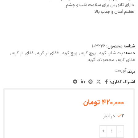
دارای تائورین برای سلامت قلب و چشم
هضم آسان و جذب بالا
شناسه محصول:
103226
دسته:
پت شاپ گربه
,
پوچ گربه
,
پوچ گربه
,
غذای تر گربه
,
غذای تر گربه
,
غذای گربه
,
محصولات گربه
گورمت
برند:
اشتراک گذاری:
420,000
تومان
2 در انبار