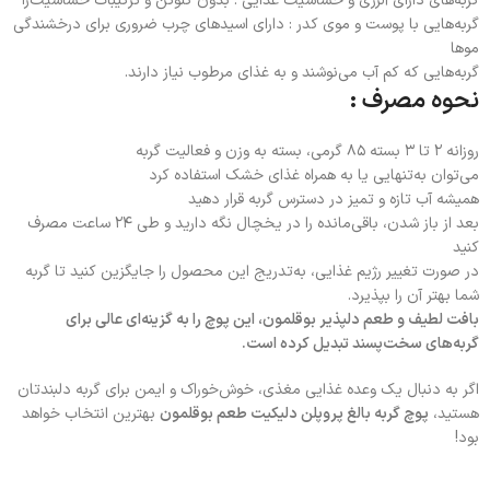
گربه‌های دارای آلرژی و حساسیت غذایی : بدون گلوتن و ترکیبات حساسیت‌زا
گربه‌هایی با پوست و موی کدر : دارای اسیدهای چرب ضروری برای درخشندگی
موها
گربه‌هایی که کم آب می‌نوشند و به غذای مرطوب نیاز دارند.
نحوه مصرف :
روزانه ۲ تا ۳ بسته ۸۵ گرمی، بسته به وزن و فعالیت گربه
می‌توان به‌تنهایی یا به همراه غذای خشک استفاده کرد
همیشه آب تازه و تمیز در دسترس گربه قرار دهید
بعد از باز شدن، باقی‌مانده را در یخچال نگه دارید و طی ۲۴ ساعت مصرف
کنید
در صورت تغییر رژیم غذایی، به‌تدریج این محصول را جایگزین کنید تا گربه
شما بهتر آن را بپذیرد.
بافت لطیف و طعم دلپذیر بوقلمون، این پوچ را به گزینه‌ای عالی برای
گربه‌های سخت‌پسند تبدیل کرده است.
اگر به دنبال یک وعده غذایی مغذی، خوش‌خوراک و ایمن برای گربه دلبندتان
هستید،
پوچ گربه بالغ پروپلن دلیکیت طعم بوقلمون
بهترین انتخاب خواهد
بود!