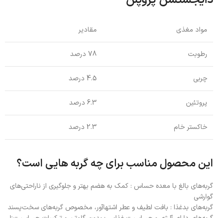
دایجستشن پروپلن
مواد مغذی
مقادیر
رطوبت
78 درصد
چربی
4.5 درصد
پروتئین
6.3 درصد
خاکستر خام
2.3 درصد
این محصول مناسب برای چه گربه هایی است؟
گربه‌های بالغ با معده حساس : کمک به هضم بهتر و جلوگیری از ناراحتی‌های
گوارشی
گربه‌های بدغذا : بافت لطیف و عطر اشتها‌آور، مخصوص گربه‌های سخت‌پسند