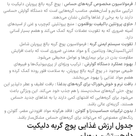
فرمولاسیون مخصوص گربه‌های حساس :
پوچ گربه بالغ پروپلن دلیکیت با
ترکیبی ملایم و آسان‌هضم، مناسب گربه‌هایی است که دستگاه گوارش حساسی
دارند یا به برخی از غذاها واکنش نشان می‌دهند.
حاوی پروتئین باکیفیت بوقلمون :
منبع پروتئینی کم‌چرب و غنی از اسیدهای
آمینه ضروری که به تقویت عضلات گربه کمک می‌کند و هضم بسیار آسانی
دارد.
تقویت سیستم ایمنی گربه :
فرمولاسیون پوچ گربه بالغ پروپلن شامل
آنتی‌اکسیدان‌ها، ویتامین E و مواد معدنی ضروری است که باعث افزایش
مقاومت بدن در برابر بیماری‌ها و عوامل محیطی می‌شود.
بهبود عملکرد دستگاه گوارش :
ترکیب ویژه‌ای از پری‌بیوتیک‌ها و فیبرهای
طبیعی موجود در پوچ گربه بالغ پروپلن، به سلامت فلور روده کمک کرده و
هضم مواد غذایی را بهبود می‌بخشد.
بافت نرم و خوش‌خوراک برای گربه‌های بدغذا :
بافت لطیف و عطر دلپذیر این
پوچ، حتی گربه‌های سخت‌پسند را هم جذب خود می‌کند. این ویژگی باعث
می‌شود برای گربه‌هایی که اشتهای کمی دارند یا به غذاهای جدید حساس
هستند، گزینه‌ای عالی باشد.
بدون ترکیبات حساسیت‌زا و گلوتن :
فاقد هرگونه مواد افزودنی مضر، گلوتن و
رنگ‌های مصنوعی که می‌تواند برای گربه‌های حساس مشکل‌ساز باشد.
جدول ارزش غذایی پوچ گربه دلیکیت