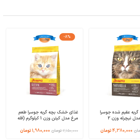
-8%
ربه عقیم شده جوسرا
غذای خشک بچه گربه جوسرا طعم
طعم ماهی مدل نیچرله وزن 2
مرغ مدل کیتن وزن 1 کیلوگرم (فله
ای) Kitten Josera
4,380,000
تومان
1,980,000
تومان
مان
2,150,000
تومان