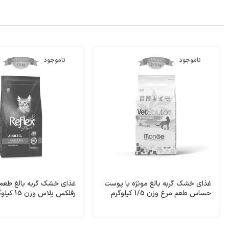
ناموجود
ناموجود
غذای خشک گربه بالغ مونژه با پوست
غذای خشک گربه بالغ طعم ب
حساس طعم مرغ وزن 1/5 کیلوگرم
Rice Reflex
Dermatosis Monge