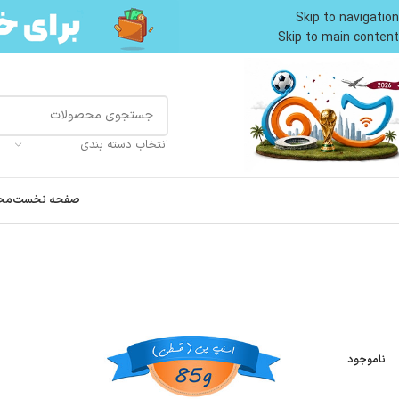
Skip to navigation
Skip to main content
انتخاب دسته بندی
صفحه نخست
مح
خانه
غذای تر گربه
پوچ گربه
پوچ گربه بالغ ویسکاس طعم مرغ در ژله وزن 85 گرم Whiskas
ناموجود