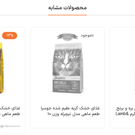
محصولات مشابه
ناموجود
-12%
ره و برنج
غذای خشک گربه عقیم شده جوسرا
غذای خشک گ
رفلکس پلاس وزن 15 کیلوگرم Lamb&
طعم ماهی مدل نیچرله وزن 10
کیلوگرم Naturelle Josera
کیلوگرم Naturelle Josera
5,000,000
تو