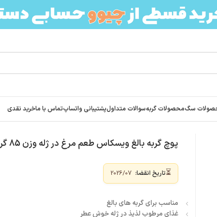
صولات سگ
محصولات گربه
سوالات متداول
پشتیبانی واتساپ
تماس با ما
خرید نقدی
پوچ گربه بالغ ویسکاس طعم مرغ در ژله وزن 85 گرم Whiskas
⏳
تاریخ انقضا:
2026/07
مناسب برای گربه های بالغ
غذای مرطوب لذیذ در ژله خوش عطر