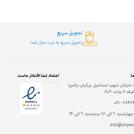
تحویل سریع
تحویل سریع به درب منزل شما
ما
اعتماد شما افتخار ماست
خیابان شهید اسماعیل بزرگیان-پالمیرا
-واحد 807
2842459
 9 الی 17 پنجشنبه: 9 الی 14
info@chywo