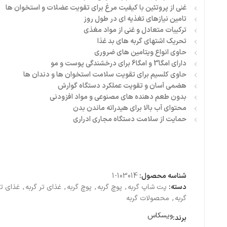
غنی از پروتئین با کیفیت مرغ برای تقویت عضلات و استخوان ها
تامین نیازهای تغذیه ای در طول روز
ترکیبات متعادل و غنی از مواد مغذی
تحریک اشتهای گربه های بد غذا
حاوی انواع ویتامین های ضروری
دارای امگا3 و امگا6 برای درخشندگی پوست و مو
حاوی کلسیم برای تقویت سلامت استخوان ها و دندان ها
هضمی آسان و تقویت عملکرد دستگاه گوارش
بدون طعم دهنده های مصنوعی و مواد افزودنی
محتوای آب بالا برای هیدراته ماندن بدن
حمایت از سلامت دستگاه مجاری ادراری
شناسه محصول:
103014-1
دسته:
پت شاپ گربه
,
پوچ گربه
,
پوچ گربه
,
غذای تر گربه
,
غذای تر
گربه
,
محصولات گربه
ویسکاس
برند: