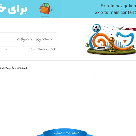
Skip to navigation
Skip to main content
انتخاب دسته بندی
صفحه نخست
مح
خانه
غذای تر گربه
پوچ گربه
پوچ گربه بالغ ویسکاس طعم ماهی کاد در سس وزن 75 گرم کد 103134 kas