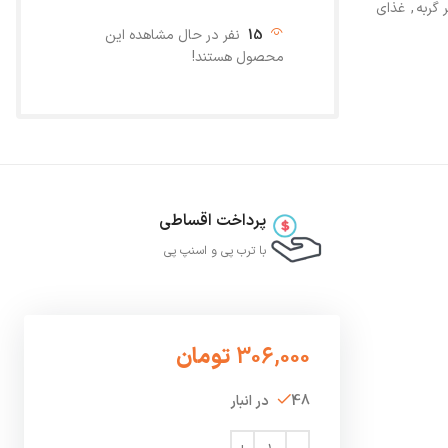
 گربه
,
غذای
15
نفر در حال مشاهده این
محصول هستند!
پرداخت اقساطی
با ترب‌ پی و اسنپ پی
306,000
تومان
48 در انبار