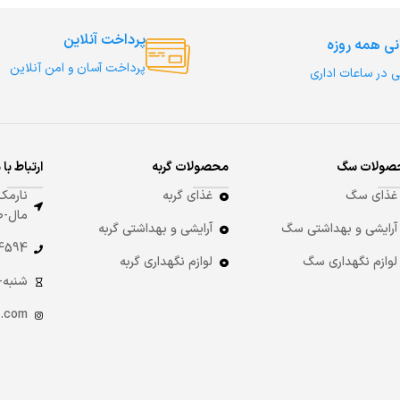
پرداخت آنلاین
نی همه روزه
پرداخت آسان و امن آنلاین
ی در ساعات اداری
صولات سگ
محصولات گربه
ارتباط با 
غذای سگ
غذای گربه
نارمک-
مال-طبقه 8
آرایشی و بهداشتی سگ
آرایشی و بهداشتی گربه
4 -021
لوازم نگهداری سگ
لوازم نگهداری گربه
شنبه-چهارشنبه:
.com