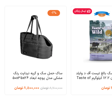
ارسال رایگان
-2%
 بالغ تیست آف د وایلد
ساک حمل سگ و گربه نیناپت رنگ
طعم بره وزن 12.2 کیلوگرم Taste of
مشکی مدل پوچه ابعاد 50x35x26
the Wild Sier
سانتی متر کد 3807
تومان
8,500,000
تومان
8,700,000
تومان