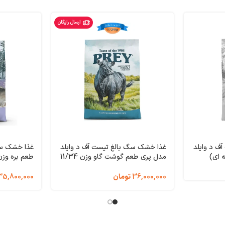
ارسال رایگان
ف د وایلد
غذا خشک سگ بالغ تیست آف د وایلد
غذا خشک سگ
 (فله ای)
مدل پری طعم گوشت گاو وزن 11/34
Ta
کیلوگرم Taste of the Wild PREY
ra Mountain
Limited Ingredient
36,000,000
تومان
35,800,000