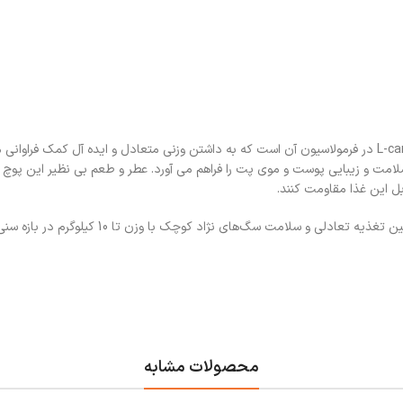
از نکات قابل ذکر در مورد پوچ سگ رویال کنین مدل مینی ادالت، وجود L-carnitine در فرمولاسیون آن است که به داشتن وزنی متعادل و ایده آل کمک فرا
 نظیر EPA و DHA در این پوچ، موجبات سلامت و زیبایی پوست و موی پت را فراهم می آورد. عطر و طعم بی نظیر ا
بل این غذا مقاومت کنند.
محصولات مشابه