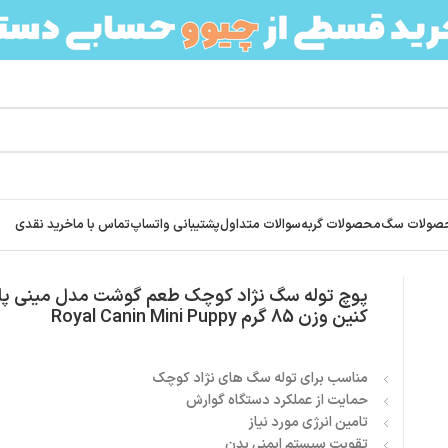
صولات سگ
محصولات گربه
سوالات متداول
پشتیبانی واتساپ
تماس با ما
خرید نقدی
ینی پاپی رویال کنین وزن 85 گرم Royal Canin Mini Puppy
پوچ توله سگ نژاد کوچک طعم گوشت مدل مینی پاپ
کنین وزن 85 گرم Royal Canin Mini Puppy
مناسب برای توله سگ های نژاد کوچک
حمایت از عملکرد دستگاه گوارش
تامین انرژی مورد نیاز
تقویت سیستم ایمنی بدن