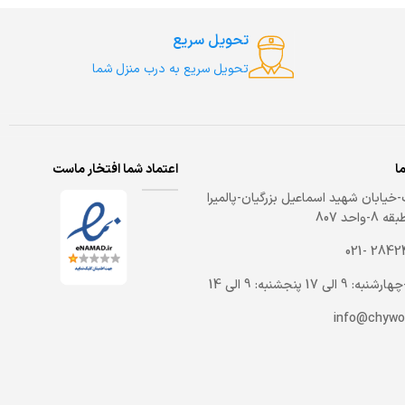
تحویل سریع
تحویل سریع به درب منزل شما
ما
اعتماد شما افتخار ماست
خیابان شهید اسماعیل بزرگیان-پالمیرا
-واحد 807
2842459
 9 الی 17 پنجشنبه: 9 الی 14
info@chywo