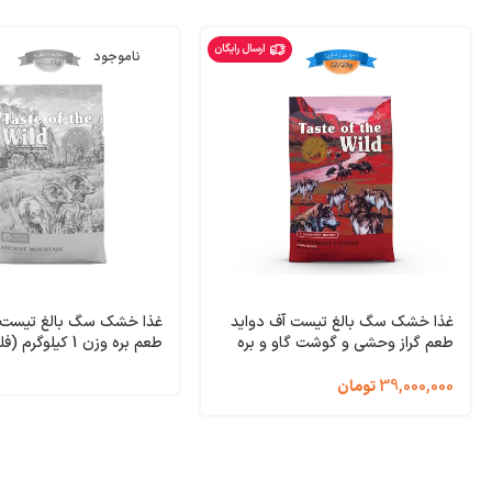
ارسال رایگان
ناموجود
غذا خشک سگ بالغ تیست آف دواید
غذا خشک سگ بالغ تیست آ
طعم گراز وحشی و گوشت گاو و بره
طعم بره وزن 1 کیلوگرم
وزن 12/200 کیلوگرم Taste of the
ste of the Wild Ancient
Mountain
Wild Southwest Canyon
39,000,000
تومان