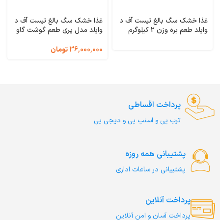
غذا خشک سگ بالغ تیست آف د
غذا خشک سگ بالغ تیست آف د
وایلد طعم بره وزن 2 کیلوگرم
وایلد مدل پری طعم گوشت گاو
Taste of the Wild Ancient
وزن 11/34 کیلوگرم Taste of
the Wild PREY Limited
Mountain
36,000,000
تومان
Ingredient
پرداخت اقساطی
ترب‌ پی و اسنپ پی و دیجی پی
پشتیبانی همه روزه
پشتیبانی در ساعات اداری
پرداخت آنلاین
پرداخت آسان و امن آنلاین