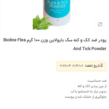
بزرگنمایی تصویر
پودر ضد کک و کنه سگ بایولاین وزن 100 گرم Bioline Flea
And Tick Powder
⏳
تاریخ انقضا:
2026/08, 2028/04
ضد حساسیت
از بین بردن کک و کنه
بدون نیاز به شستشو با آب
جلوگیری از خشک شدن پوست