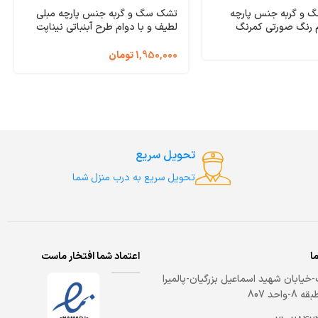
 و گربه جنس پارچه
تشک سگ و گربه جنس پارچه مبلی
م رنگ صورتی کمرنگ
لطیف و با دوام طرح آبنباتی نیناپت
نیناپت ابعاد 60x60x8 سانتی متر کد
ابعاد 65×85 سانتی متر کد 3698
1,950,000
تومان
تحویل سریع
تحویل سریع به درب منزل شما
ما
اعتماد شما افتخار ماست
خیابان شهید اسماعیل بزرگیان-پالمیرا
-واحد 807