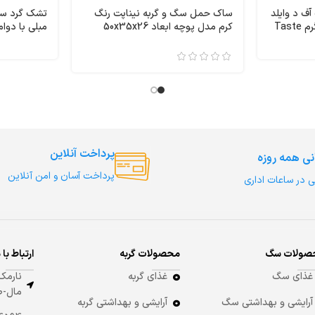
ف د وایلد
ساک حمل سگ و گربه نیناپت رنگ
تشک گرد سگ
طعم بره وزن 12/700 کیلوگرم Taste
کرم مدل پوچه ابعاد 50x35x26
مبلی با دوا
of the
سانتی متر کد 3806
3223
پرداخت آنلاین
نی همه روزه
پرداخت آسان و امن آنلاین
ی در ساعات اداری
صولات سگ
محصولات گربه
ارتباط با 
غذای سگ
غذای گربه
نارمک-
مال-طبقه 8
آرایشی و بهداشتی سگ
آرایشی و بهداشتی گربه