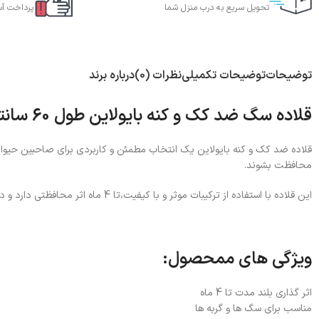
تحویل سریع به درب منزل شما
پرداخت آس
توضیحات
توضیحات تکمیلی
نظرات (0)
درباره برند
قلاده سگ ضد کک و کنه بایولاین طول 60 سانتی متر Bioline Flea & Tick Collar
قلاده ضد کک و کنه بایولاین یک انتخاب مطمئن و کاربردی برای صاحبین حیوان
محافظت بشوند.
این قلاده با استفاده از ترکیبات موثر و با کیفیت،تا 4 ماه اثر محافظتی دارد و در کنار دفع انگل ها مانع تخم گذاری و تکثیر آن ها میشود.
ویژگی های ممحصول:
اثر گذاری بلند مدت تا 4 ماه
مناسب برای سگ ها و گربه ها