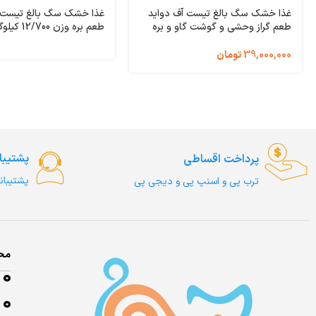
غذا خشک سگ بالغ تیست آف دواید
غذا خشک سگ بالغ تیست آ
طعم گراز وحشی و گوشت گاو و بره
وزن 12/200 کیلوگرم Taste of the
 Wild Ancient Mountain
Wild Southwest Canyon
39,000,000
تومان
پشتیبا
پرداخت اقساطی
پشتیبان
ترب‌ پی و اسنپ پی و دیجی پی
مح