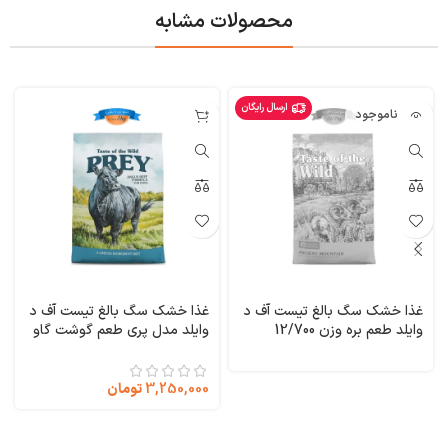
محصولات مشابه
ارسال رایگان
ناموجود
غذا خشک سگ بالغ تیست آف د
غذا خشک سگ بالغ تیست آف د
وایلد طعم بره وزن 12/700
وایلد مدل پری طعم گوشت گاو
کیلوگرم Taste of the Wild
وزن 1 کیلوگرم (فله ای) Taste
of the Wild PREY Limited
Ancient Mountain
Ingredient
3,250,000
تومان