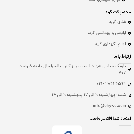
محصولات گربه
غذای گربه
آرایشی و بهداشتی گربه
لوازم نگهداری گربه
ارتباط با ما
نارمک-خیابان شهید اسماعیل بزرگیان-پالمیرا مال-طبقه 8-واحد
807
28424594 -021
شنبه-چهارشنبه: 9 الی 17 پنجشنبه: 9 الی 14
info@chywo.com
اعتماد شما افتخار ماست