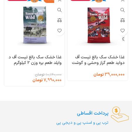
غذا خشک سگ بالغ تیست آف
غذا خشک سگ بالغ تیست آف د
دواید طعم گراز وحشی و گوشت
وایلد طعم بره وزن 2 کیلوگرم
گاو و بره وزن 12/200 کیلوگرم
Taste of the Wild Sierra
Mountain
Taste of the Wild
39,000,000
تومان
10,140,000
تومان
Southwest Canyon
7,990,000
تومان
پرداخت اقساطی
ترب‌ پی و اسنپ پی و دیجی پی