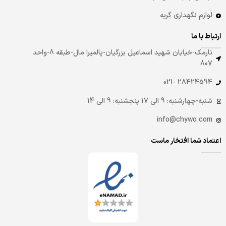
لوازم نگهداری گربه
ارتباط با ما
نارمک-خیابان شهید اسماعیل بزرگیان-پالمیرا مال-طبقه 8-واحد
807
28424594 -021
شنبه-چهارشنبه: 9 الی 17 پنجشنبه: 9 الی 14
info@chywo.com
اعتماد شما افتخار ماست