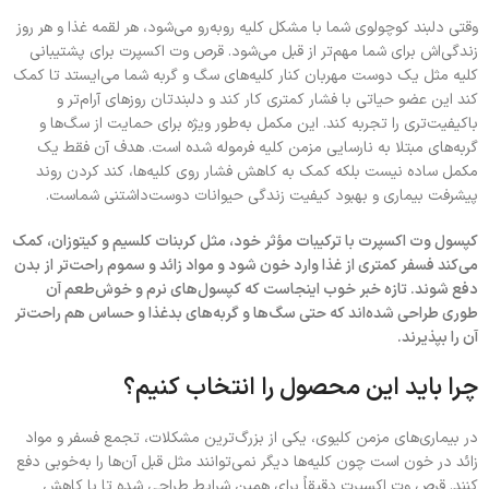
وقتی دلبند کوچولوی شما با مشکل کلیه روبه‌رو می‌شود، هر لقمه غذا و هر روز
زندگی‌اش برای شما مهم‌تر از قبل می‌شود. قرص وت اکسپرت برای پشتیبانی
کلیه مثل یک دوست مهربان کنار کلیه‌های سگ و گربه شما می‌ایستد تا کمک
کند این عضو حیاتی با فشار کمتری کار کند و دلبندتان روزهای آرام‌تر و
باکیفیت‌تری را تجربه کند. این مکمل به‌طور ویژه برای حمایت از سگ‌ها و
گربه‌های مبتلا به نارسایی مزمن کلیه فرموله شده است. هدف آن فقط یک
مکمل ساده نیست بلکه کمک به کاهش فشار روی کلیه‌ها، کند کردن روند
پیشرفت بیماری و بهبود کیفیت زندگی حیوانات دوست‌داشتنی شماست.
کپسول وت اکسپرت با ترکیبات مؤثر خود، مثل کربنات کلسیم و کیتوزان، کمک
می‌کند فسفر کمتری از غذا وارد خون شود و مواد زائد و سموم راحت‌تر از بدن
دفع شوند. تازه خبر خوب اینجاست که کپسول‌های نرم و خوش‌طعم آن
طوری طراحی شده‌اند که حتی سگ‌ها و گربه‌های بدغذا و حساس هم راحت‌تر
آن را بپذیرند.
چرا باید این محصول را انتخاب کنیم؟
در بیماری‌های مزمن کلیوی، یکی از بزرگ‌ترین مشکلات، تجمع فسفر و مواد
زائد در خون است چون کلیه‌ها دیگر نمی‌توانند مثل قبل آن‌ها را به‌خوبی دفع
کنند. قرص وت اکسپرت دقیقاً برای همین شرایط طراحی شده تا با کاهش