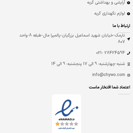
آرایشی و بهداشتی گربه
لوازم نگهداری گربه
ارتباط با ما
نارمک-خیابان شهید اسماعیل بزرگیان-پالمیرا مال-طبقه 8-واحد
807
28424594 -021
شنبه-چهارشنبه: 9 الی 17 پنجشنبه: 9 الی 14
info@chywo.com
اعتماد شما افتخار ماست