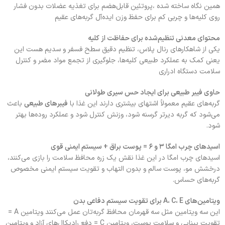
همین نگاه ساخته شده ،پروتئین قابل‌هضم برای تغذیه عضلات بدون فشار
روی کلیه‌ها و چربی کم برای حفظ وزن ایده‌آل گربه‌های عقیم
محتوای معدنی تنظیم‌شده برای حفاظت از کلیه
یکی از شاهکارهای رنال پلاس، تنظیم دقیق سطح فسفر و سدیم هست این
یعنی کمک به عملکرد طبیعی کلیه‌ها، جلوگیری از تجمع مواد مضر و کنترل
سلامت دستگاه ادراری
حاوی فیبر طبیعی برای ایجاد حس سیری طولانی
گربه‌های عقیم معمولاً اشتهای بیشتری دارند این غذا با
فیبرهای طبیعی
باعث
می‌شود که گربه دیرتر گرسنه شود، وزنش کنترل شود و عملکرد روده‌ها بهتر
شود.
اسیدهای چرب امگا
۳
و
۶ =
پوست براق + سیستم ایمنی قوی
اسیدهای چرب امگا در این غذا نقش یک زره محافظ سلامت را بازی می‌کنند،
درخشش مو، پوست سالم و بدون التهاب و تقویت سیستم ایمنی مخصوص
گربه‌های حساس.
ویتامین‌های A
، E
، C
برای تقویت سیستم دفاعی بدن
این سه ویتامین مثل سه قهرمان محافظ گربه‌تان عمل می‌کنند ویتامین A =
تقویت بینایی و سلامت پوست، ویتامین C = دفع رادیکال‌های آزاد و ویتامین