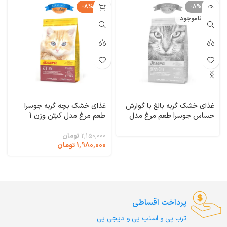
-8%
-8%
ناموجود
غذای خشک گربه بالغ با گوارش
غذای خشک بچه گربه جوسرا
حساس جوسرا طعم مرغ مدل
طعم مرغ مدل کیتن وزن 1
سنسی کت وزن 1 کیلوگرم (فله
کیلوگرم (فله ای) Kitten
ای) SensiCat Josera
Josera
2,150,000
تومان
1,980,000
تومان
پرداخت اقساطی
ترب‌ پی و اسنپ پی و دیجی پی