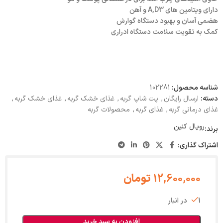
دارای ویتامین های A,D3 و آهن
هضمی آسان و بهبود دستگاه گوارش
کمک به تقویت سلامت دستگاه ادراری
شناسه محصول:
102281
دسته:
ارسال رایگان
,
پت شاپ گربه
,
غذای خشک گربه
,
غذای خشک گربه
,
غذای درمانی گربه
,
غذای گربه
,
محصولات گربه
رویال کنین
برند:
اشتراک گذاری:
12,600,000
تومان
1 در انبار
افزودن به سبد خرید