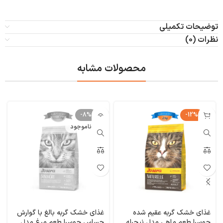
توضیحات تکمیلی
نظرات (0)
محصولات مشابه
-8%
-12%
ناموجود
غذای خشک گربه عقیم شده
غذای خشک گربه بالغ با گوارش
جوسرا طعم ماهی مدل نیچرله
حساس جوسرا طعم مرغ مدل