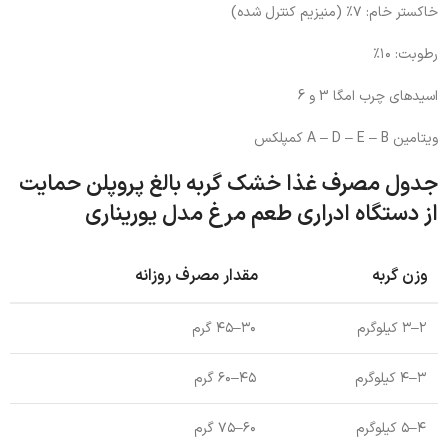
خاکستر خام: ۷٪ (منیزیم کنترل شده)
رطوبت: ۱۰٪
اسیدهای چرب امگا 3 و 6
ویتامین A – D – E – B کمپلکس
جدول مصرف غذا خشک گربه بالغ پروپلن حمایت
از دستگاه ادراری طعم مرغ مدل یوریناری
وزن گربه
مقدار مصرف روزانه
۲–۳ کیلوگرم
۳۰–۴۵ گرم
۳–۴ کیلوگرم
۴۵–۶۰ گرم
۴–۵ کیلوگرم
۶۰–۷۵ گرم