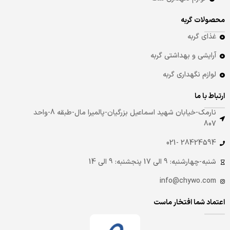
محصولات گربه
غذای گربه
آرایشی و بهداشتی گربه
لوازم نگهداری گربه
ارتباط با ما
نارمک-خیابان شهید اسماعیل بزرگیان-پالمیرا مال-طبقه 8-واحد
807
28424594 -021
شنبه-چهارشنبه: 9 الی 17 پنجشنبه: 9 الی 14
info@chywo.com
اعتماد شما افتخار ماست