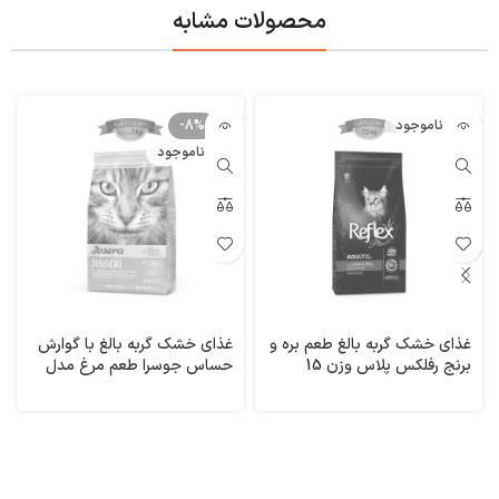
محصولات مشابه
ناموجود
-8%
ناموجود
غذای خشک گربه بالغ طعم بره و
غذای خشک گربه بالغ با گوارش
برنج رفلکس پلاس وزن 15
حساس جوسرا طعم مرغ مدل
کیلوگرم Lamb& Rice Reflex
سنسی کت وزن 1 کیلوگرم (فله
ای) SensiCat Josera