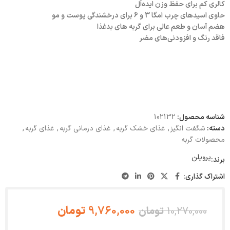
کالری کم برای حفظ وزن ایده‌آل
حاوی اسیدهای چرب امگا 3 و 6 برای درخشندگی پوست و مو
هضم آسان و طعم عالی برای گربه های بدغذا
فاقد رنگ و افزودنی‌های مضر
شناسه محصول:
102132
دسته:
شگفت انگیز
,
غذای خشک گربه
,
غذای درمانی گربه
,
غذای گربه
,
محصولات گربه
پروپلن
برند:
اشتراک گذاری:
9,760,000
تومان
10,270,000
تومان