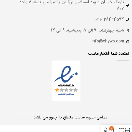
نارمک-خیابان شهید اسماعیل بزرگیان-پالمیرا مال-طبقه 8-واحد
807
28424594 -021
شنبه-چهارشنبه: 9 الی 17 پنجشنبه: 9 الی 14
info@chywo.com
اعتماد شما افتخار ماست
تمامی حقوق سایت متعلق به چیوو می باشد.
0