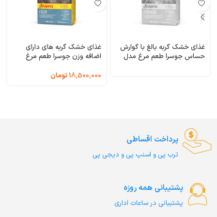
غذای خشک گربه بالغ با گوارش
غذای خشک گربه های دارای
حساس جوسرا طعم مرغ مدل
اضافه وزن جوسرا طعم مرغ
سنسی کت وزن 1 کیلوگرم (فله
مدل لجر وزن 10 کیلوگرم Leger
ای) SensiCat Josera
Josera
18,500,000
تومان
پرداخت اقساطی
ترب‌ پی و اسنپ پی و دیجی پی
پشتیبانی همه روزه
پشتیبانی در ساعات اداری