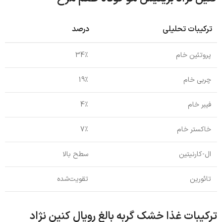
ترکیبات تحلیلی
درصد
پروتئین خام
34٪
چربی خام
19٪
فیبر خام
4٪
خاکستر خام
7٪
ال-کارنیتین
سطح بالا
تائورین
تقویت‌شده
ترکیبات غذا خشک گربه بالغ رویال کنین نژاد