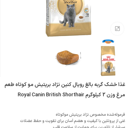
بزرگنمایی تصویر
غذا خشک گربه بالغ رویال کنین نژاد بریتیش مو کوتاه طعم
مرغ وزن 2 کیلوگرم Royal Canin British Shorthair
فرموله‌شده مخصوص نژاد بریتیش موکوتاه
غنی از پروتئین با کیفیت و هضم آسان برای تقویت و حفظ عضلات
سرشار از تائورین برای حمایت از سلامت قلب