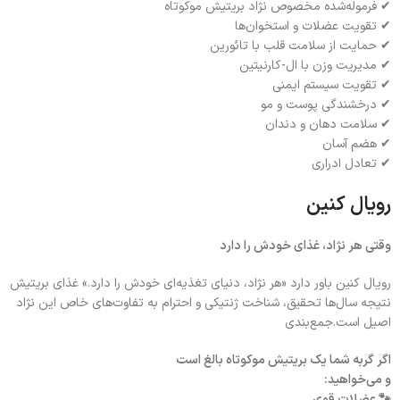
✔ فرموله‌شده مخصوص نژاد بریتیش موکوتاه
✔ تقویت عضلات و استخوان‌ها
✔ حمایت از سلامت قلب با تائورین
✔ مدیریت وزن با ال-کارنیتین
✔ تقویت سیستم ایمنی
✔ درخشندگی پوست و مو
✔ سلامت دهان و دندان
✔ هضم آسان
✔ تعادل ادراری
رویال کنین
وقتی هر نژاد، غذای خودش را دارد
رویال کنین باور دارد «هر نژاد، دنیای تغذیه‌ای خودش را دارد.» غذای بریتیش
نتیجه سال‌ها تحقیق، شناخت ژنتیکی و احترام به تفاوت‌های خاص این نژاد
اصیل است.جمع‌بندی
اگر گربه شما یک بریتیش موکوتاه بالغ است
و می‌خواهید:
🐾 عضلات قوی