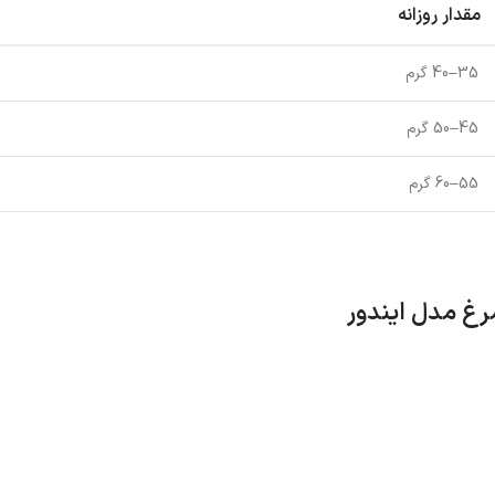
مقدار روزانه
35–40 گرم
45–50 گرم
55–60 گرم
رغ مدل ایندور