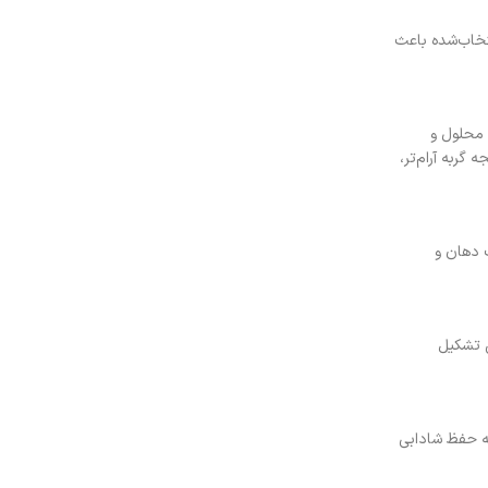
تخاب‌شده باعث
 محلول و
گربه آرام‌تر،
 دهان و
ش تشکیل
د و به حفظ شادابی