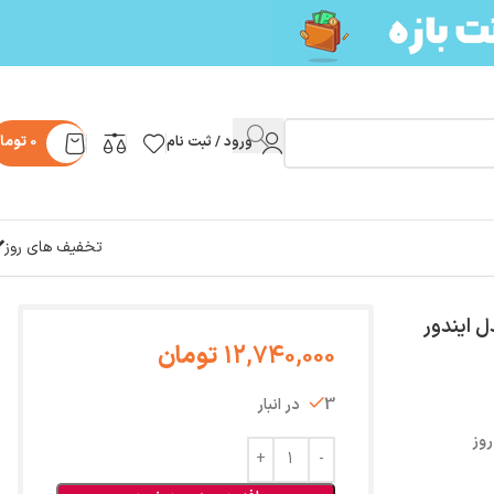
ورود / ثبت نام
0
توما
تخفیف های روز
 ایندور
12,740,000
تومان
3 در انبار
روز