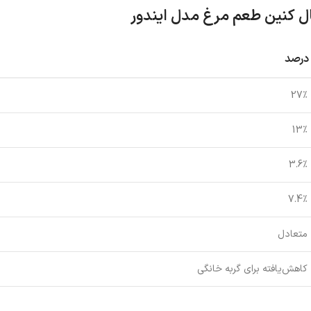
یال کنین طعم مرغ مدل ایندور
درصد
27٪
13٪
3.6٪
7.4٪
متعادل
کاهش‌یافته برای گربه خانگی