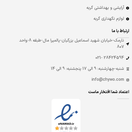
آرایشی و بهداشتی گربه
لوازم نگهداری گربه
ارتباط با ما
نارمک-خیابان شهید اسماعیل بزرگیان-پالمیرا مال-طبقه 8-واحد
807
28424594 -021
شنبه-چهارشنبه: 9 الی 17 پنجشنبه: 9 الی 14
info@chywo.com
اعتماد شما افتخار ماست