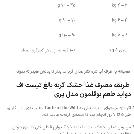
45 – 70 g
2 – 4 kg
70 – 90 g
4 – 6 kg
90 – 110 g
6 – 8 kg
بالای 8 kg
+10 گرم به ازای هر کیلوگرم اضافه
همیشه یه ظرف آب تازه کنار غذای گربه‌ت بذار تا بدنش هیدراته بمونه.
طریقه مصرف غذا خشک گربه بالغ تیست آف
دواید طعم بوقلمون مدل پری
اگر تازه می‌خوای از برند قبلی به
Taste of the Wild
تغییر بدی، این کار رو
طی ۵ تا ۷ روز انجام بده تا معده‌ی گربه‌ت عادت کنه.
می‌تونی غذا رو خشک بدی یا با یه ذره آب ولرم قاطی کنی تا بوی خوش
بوقلمون بلند شه و اشتهای پشمالوت باز شه.