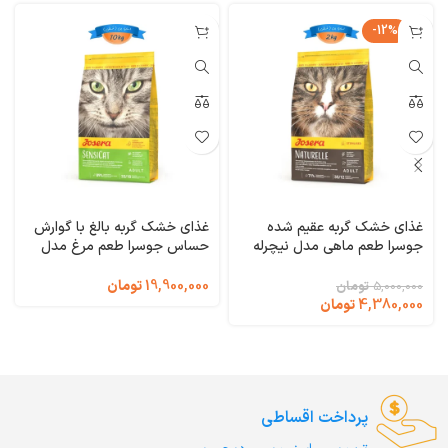
-12%
غذای خشک گربه عقیم شده
غذای خشک گربه بالغ با گوارش
جوسرا طعم ماهی مدل نیچرله
حساس جوسرا طعم مرغ مدل
وزن 2 کیلوگرم Naturelle
سنسی کت وزن 10 کیلوگرم
SensiCat Josera
Josera
19,900,000
تومان
5,000,000
تومان
4,380,000
تومان
پرداخت اقساطی