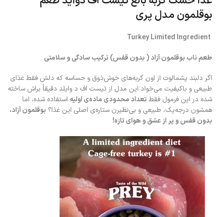
غذا خشک گربه بالغ تیست آف دواید طعم
بوقلمون مدل پری
Turkey Limited Ingredient
طعم ناب بوقلمون آزاد ( بدون قفس) ترکیب سادگی و سلامتی
اگر دلبند پشمالوت از اون گربه‌های خوش‌ذوق و حساسه که دلش فقط غذای
طبیعی و باکیفیت می‌خواد این مدل از تیست اف د وایلد دقیقاً براش ساخته
شده در این فرمول فقط
تعداد محدودی ماده‌ی اولیه
استفاده شده، اما
همشون درجه‌یک، طبیعی و بی‌نظیرن ستاره‌ی اصلی این غذا؟
بوقلمون آزاد،
بدون قفس و پر از عشق و هوای تازه!