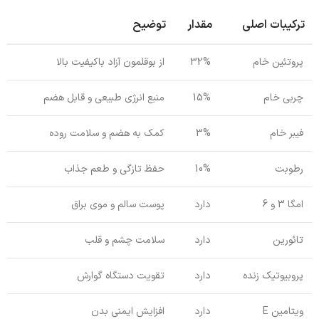
ترکیبات اصلی
مقدار
توضیح
پروتئین خام
32%
از بوقلمون آزاد باکیفیت بالا
چربی خام
15%
منبع انرژی طبیعی و قابل هضم
فیبر خام
3%
کمک به هضم و سلامت روده
رطوبت
10%
حفظ تازگی و طعم جذاب
امگا 3 و 6
دارد
پوست سالم و موی براق
تائورین
دارد
سلامت چشم و قلب
پروبیوتیک زنده
دارد
تقویت دستگاه گوارش
ویتامین E
دارد
افزایش ایمنی بدن