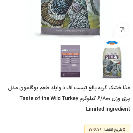
بزرگنمایی تصویر
غذا خشک گربه بالغ تیست آف د وایلد طعم بوقلمون مدل
پری وزن 6/800 کیلوگرم Taste of the Wild Turkey
Limited Ingredient
⏳
تاریخ انقضا:
2026/09