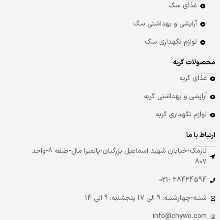
غذای سگ
آرایشی و بهداشتی سگ
لوازم نگهداری سگ
محصولات گربه
غذای گربه
آرایشی و بهداشتی گربه
لوازم نگهداری گربه
ارتباط با ما
نارمک-خیابان شهید اسماعیل بزرگیان-پالمیرا مال-طبقه 8-واحد
807
28424594 -021
شنبه-چهارشنبه: 9 الی 17 پنجشنبه: 9 الی 14
info@chywo.com