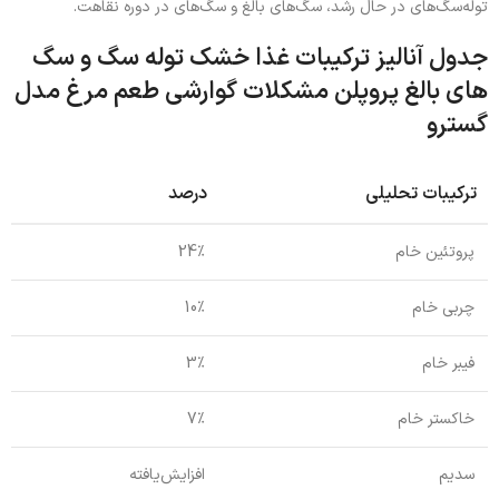
توله‌سگ‌های در حال رشد، سگ‌های بالغ و سگ‌های در دوره نقاهت.
جدول آنالیز ترکیبات غذا خشک توله سگ و سگ
های بالغ پروپلن مشکلات گوارشی طعم مرغ مدل
گسترو
ترکیبات تحلیلی
درصد
پروتئین خام
24٪
چربی خام
10٪
فیبر خام
3٪
خاکستر خام
7٪
سدیم
افزایش‌یافته