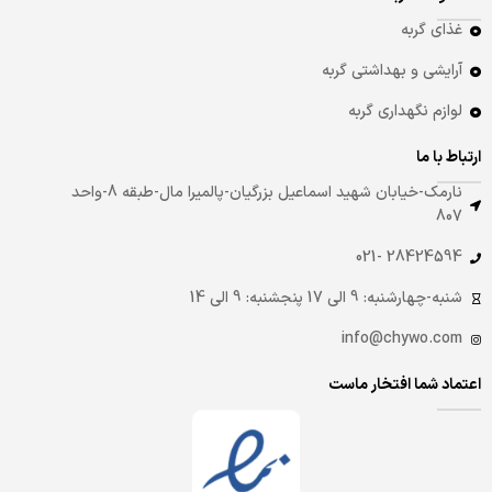
غذای گربه
آرایشی و بهداشتی گربه
لوازم نگهداری گربه
ارتباط با ما
نارمک-خیابان شهید اسماعیل بزرگیان-پالمیرا مال-طبقه 8-واحد
807
28424594 -021
شنبه-چهارشنبه: 9 الی 17 پنجشنبه: 9 الی 14
info@chywo.com
اعتماد شما افتخار ماست