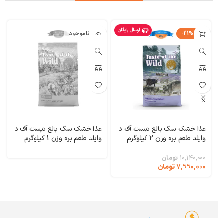
ارسال رایگان
-21%
ناموجود
غذا خشک سگ بالغ تیست آف د
غذا خشک سگ بالغ تیست آف د
وایلد طعم بره وزن 2 کیلوگرم
وایلد طعم بره وزن 1 کیلوگرم
Taste of the Wild Sierra
(فله ای) Taste of the Wild
Ancient Mountain
Mountain
10,140,000
تومان
7,990,000
تومان