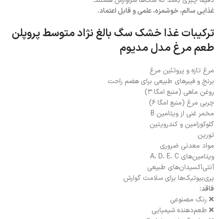
دقیقاً چیزی باشد که سگ‌ها سزاوارش هستند.
غذایی سالم، خوشمزه، علمی و قابل اعتماد.
ترکیبات غذا خشک سگ بالغ نژاد متوسط پروپلن
طعم مرغ مدل مدیوم
مرغ تازه و پروتئین مرغ
برنج و فیبرهای طبیعی برای هضم راحت
روغن ماهی (منبع امگا ۳)
چربی مرغ (منبع امگا ۶)
مخمر غنی از ویتامین B
گلوکوزامین و کندرویتین
تورین
مواد معدنی ضروری
ویتامین‌های A، D، E، C
آنتی‌اکسیدان‌های طبیعی
پری‌بیوتیک‌ها برای سلامت گوارش
فاقد:
❌ رنگ مصنوعی
❌ طعم‌دهنده شیمیایی