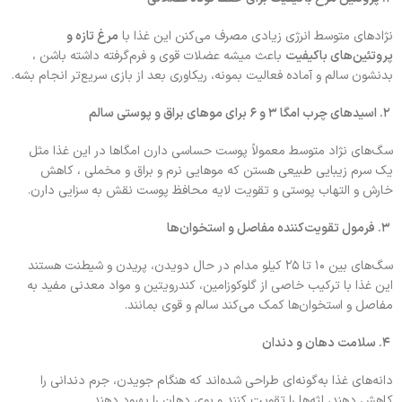
نژادهای متوسط انرژی زیادی مصرف می‌کنن این غذا با
مرغ تازه و
پروتئین‌های باکیفیت
باعث میشه عضلات قوی و فرم‌گرفته داشته باشن ،
بدنشون سالم و آماده فعالیت بمونه، ریکاوری بعد از بازی سریع‌تر انجام بشه.
۲.
اسیدهای چرب امگا
۳
و
۶
برای موهای براق و پوستی سالم
سگ‌های نژاد متوسط معمولاً پوست حساسی دارن امگاها در این غذا مثل
یک سرم زیبایی طبیعی هستن که موهایی نرم و براق و مخملی ، کاهش
خارش و التهاب پوستی و تقویت لایه محافظ پوست نقش به سزایی دارن.
۳.
فرمول تقویت‌کننده مفاصل و استخوان‌ها
سگ‌های بین ۱۰ تا ۲۵ کیلو مدام در حال دویدن، پریدن و شیطنت هستند
این غذا با ترکیب خاصی از گلوکوزامین، کندرویتین و مواد معدنی مفید به
مفاصل و استخوان‌ها کمک می‌کند سالم و قوی بمانند.
۴.
سلامت دهان و دندان
دانه‌های غذا به‌گونه‌ای طراحی شده‌اند که هنگام جویدن، جرم دندانی را
کاهش دهند، لثه‌ها را تقویت کنند و بوی دهان را بهبود دهند.