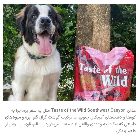
غذای
Taste of the Wild Southwest Canyon
مثل یه سفر پرماجرا به
کوه‌ها و دشت‌های آمریکای جنوبیه با ترکیب
گوشت گراز، گاو، بره و میوه‌های
طبیعی که
سگت یه وعده‌ی واقعی از طبیعت می‌خوره و سالم، قوی و سرشار از
طعم زندگی .