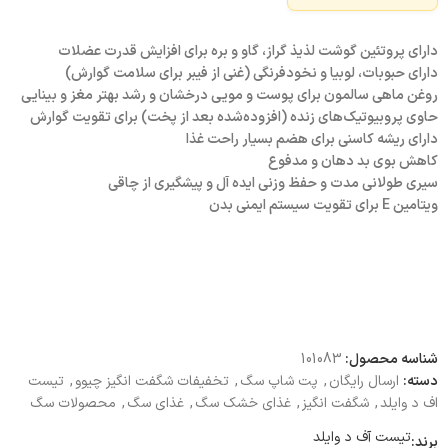
دارای پروتئین گوشت لذیذ گراز، گاو و بره برای افزایش قدرت عضلات
دارای حبوبات، لوبیا و نخودفرنگی (غنی از فیبر برای سلامت گوارش)
روغن ماهی سالمون برای پوست و مویی درخشان و رشد بهتر مغز و بینایی
حاوی پروبیوتیک‌های زنده (افزوده‌شده بعد از پخت) برای تقویت گوارش
دارای ریشه کاسنی برای هضم بسیار راحت غذا
کاهش بوی بد دهان و مدفوع
سیری طولانی مدت و حفظ وزنی ایده آل و پیشگیری از چاقی
ویتامین E برای تقویت سیستم ایمنی بدن
شناسه محصول:
101083
دسته:
ارسال رایگان
,
پت شاپ سگ
,
تخفیفات شگفت انگیز چیوو
,
تیست
اف د وایلد
,
شگفت انگیز
,
غذای خشک سگ
,
غذای سگ
,
محصولات سگ
تیست آف د وایلد
برند: