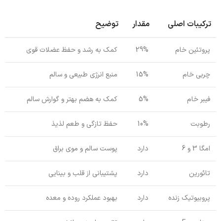
ترکیبات اصلی
مقدار
توضیح
پروتئین خام
29%
کمک به رشد و حفظ عضلات قوی
چربی خام
15%
منبع انرژی طبیعی و سالم
فیبر خام
5%
کمک به هضم بهتر و گوارش سالم
رطوبت
10%
حفظ تازگی و طعم لذیذ
امگا 3 و 6
دارد
پوست سالم و موی براق
تائورین
دارد
پشتیبانی از قلب و بینایی
پروبیوتیک زنده
دارد
بهبود عملکرد روده و معده