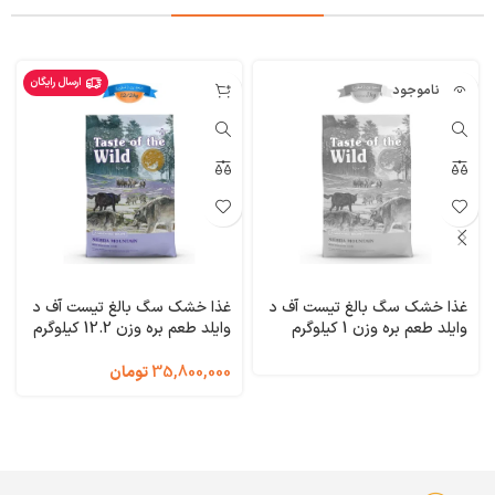
ارسال رایگان
ناموجود
غذا خشک سگ بالغ تیست آف د
غذا خشک سگ بالغ تیست آف د
وایلد طعم بره وزن 1 کیلوگرم
وایلد طعم بره وزن 12.2 کیلوگرم
(فله ای) Taste of the Wild
Taste of the Wild Sierra
Mountain
Sierra Mountain
35,800,000
تومان