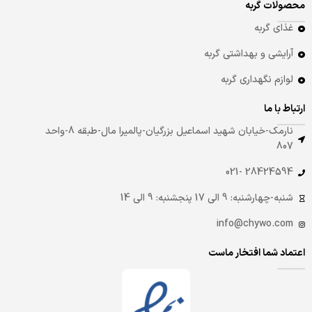
محصولات گربه
غذای گربه
آرایشی و بهداشتی گربه
لوازم نگهداری گربه
ارتباط با ما
نارمک-خیابان شهید اسماعیل بزرگیان-پالمیرا مال-طبقه 8-واحد
807
28424594 -021
شنبه-چهارشنبه: 9 الی 17 پنجشنبه: 9 الی 14
info@chywo.com
اعتماد شما افتخار ماست