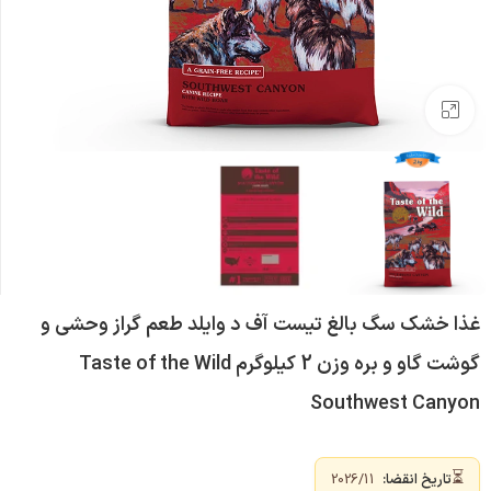
بزرگنمایی تصویر
غذا خشک سگ بالغ تیست آف د وایلد طعم گراز وحشی و
گوشت گاو و بره وزن 2 کیلوگرم Taste of the Wild
Southwest Canyon
⏳
تاریخ انقضا:
2026/11