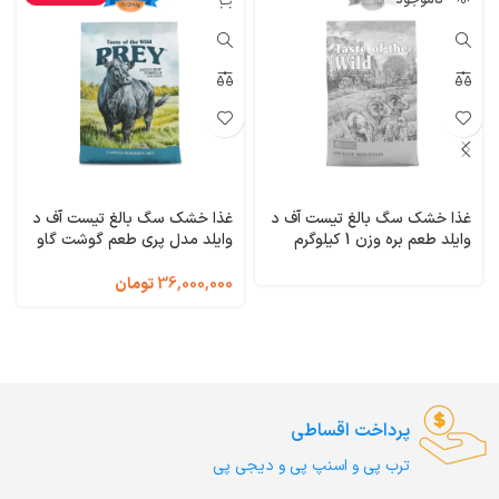
ناموجود
غذا خشک سگ بالغ تیست آف د
غذا خشک سگ بالغ تیست آف د
وایلد طعم بره وزن 1 کیلوگرم
وایلد مدل پری طعم گوشت گاو
(فله ای) Taste of the Wild
وزن 11/34 کیلوگرم Taste of
the Wild PREY Limited
Ancient Mountain
36,000,000
تومان
Ingredient
پرداخت اقساطی
ترب‌ پی و اسنپ پی و دیجی پی