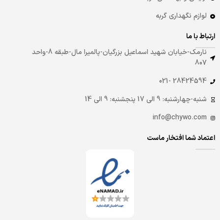
لوازم نگهداری گربه
ارتباط با ما
نارمک-خیابان شهید اسماعیل بزرگیان-پالمیرا مال-طبقه 8-واحد
807
28424594 -021
شنبه-چهارشنبه: 9 الی 17 پنجشنبه: 9 الی 14
info@chywo.com
اعتماد شما افتخار ماست