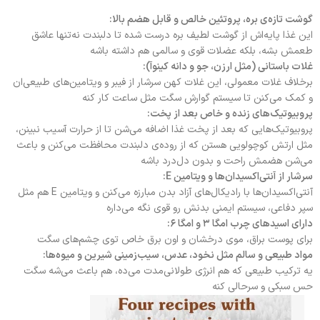
گوشت تازه‌ی بره، پروتئین خالص و قابل هضم بالا:
این غذا پایه‌اش از گوشت لطیف بره درست شده تا دلبندت نه‌تنها عاشق
طعمش بشه، بلکه عضلات قوی و سالمی هم داشته باشه
غلات باستانی (مثل ارزن، جو و دانه کینوآ):
برخلاف غلات معمولی، این غلات کهن سرشار از فیبر و ویتامین‌های طبیعی‌ان
و کمک می‌کنن تا سیستم گوارش سگت مثل ساعت کار کنه
پروبیوتیک‌های زنده و خاص بعد از پخت:
پروبیوتیک‌هایی که بعد از پخت غذا اضافه می‌شن تا از حرارت آسیب نبینن،
مثل ارتش کوچولویی هستن که از روده‌ی دلبندت محافظت می‌کنن و باعث
می‌شن هضمش راحت و بدون دل‌درد باشه
سرشار از آنتی‌اکسیدان‌ها و ویتامین E:
آنتی‌اکسیدان‌ها با رادیکال‌های آزاد بدن مبارزه می‌کنن و ویتامین E هم مثل
سپر دفاعی، سیستم ایمنی بدنش رو قوی نگه می‌داره
دارای اسیدهای چرب امگا ۳ و امگا ۶:
برای پوست براق، موی درخشان و اون برق خاص توی چشم‌های سگت
مواد طبیعی و سالم مثل نخود، عدس، سیب‌زمینی شیرین و میوه‌ها:
یه ترکیب طبیعی که هم انرژی طولانی‌مدت می‌ده، هم باعث می‌شه سگت
حس سبکی و سرحالی کنه