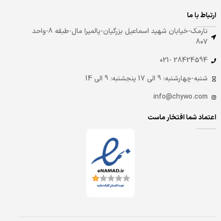
ارتباط با ما
نارمک-خیابان شهید اسماعیل بزرگیان-پالمیرا مال-طبقه 8-واحد
807
28424594 -021
شنبه-چهارشنبه: 9 الی 17 پنجشنبه: 9 الی 14
info@chywo.com
اعتماد شما افتخار ماست