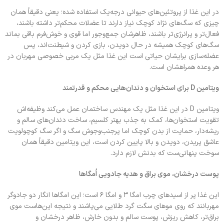
در این غذا از پروتئین‌های حیوانی درجه‌یک استفاده شده؛ یعنی دقیقاً همان
چیزی که سگ‌های نژاد کوچک نیاز دارند تا عضلات محکم‌تر داشته باشند،
فعال‌تر و پرانرژی‌تر باشند، ظاهرشان جمع‌وجور اما قوی و خوش‌فرم باقی بماند
سگ‌های کوچک همیشه در حال دویدن، بازی کردن و شیطنت‌اند، پس
عضله‌سازی برایشان حیاتی است این غذا مثل یک مربی خصوصی مهربان در
هر وعده همراهشان است.
ویتامین D برای استخوان و دندان‌هایی محکم و قدرتمند
ویتامین D در این غذا مثل یک مهندس ساختمان عمل می‌کند وظیفه‌اش
تقویت استخوان‌ها، کمک به جذب بهتر کلسیم، ساخت دندان‌های سالم و
ریشه‌دار، حمایت از بدن کوچک اما پرجنب‌وجوش سگ و اگر سگ کوچولویت
عاشق پریدن، دویدن و بالا پایین کردن است، این ویتامین دقیقاً همان
سوخت پنهانی‌ست که بدنش لازم دارد.
پوست درخشان، موی براق و هدیه جادویی اُمگاها
این غذا پر از اسیدهای چرب امگا ۳ و امگا ۶ است؛ این امگاها انگار دو جادوگر
مهربانند که روی موهای سگت گرد طلایی می‌پاشند و نتیجه این‌هاست موی
براق‌تر، کاهش ریزش، پوست سالم و بدون خارش، ظاهر درخشان و