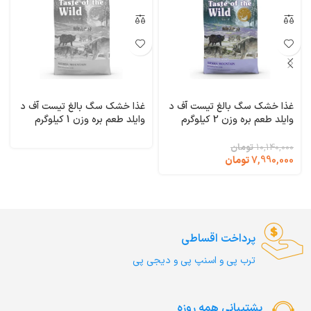
غذا خشک سگ بالغ تیست آف د
غذا خشک سگ بالغ تیست آف د
وایلد طعم بره وزن 2 کیلوگرم
وایلد طعم بره وزن 1 کیلوگرم
Taste of the Wild Sierra
(فله ای) Taste of the Wild
Sierra Mountain
Mountain
10,140,000
تومان
7,990,000
تومان
پرداخت اقساطی
ترب‌ پی و اسنپ پی و دیجی پی
پشتیبانی همه روزه