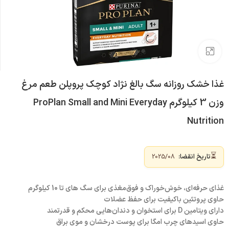
بزرگنمایی تصویر
غذا خشک روزانه سگ بالغ نژاد کوچک پروپلن طعم مرغ
وزن 3 کیلوگرم ProPlan Small and Mini Everyday
Nutrition
⏳
تاریخ انقضا:
2025/08
غذای حرفه‌ای، خوش‌خوراک و فوق‌مغذی برای سگ های تا 10 کیلوگرم
حاوی پروتئین باکیفیت برای حفظ عضلات
دارای ویتامین D برای استخوان و دندان‌هایی محکم و قدرتمند
حاوی اسیدهای چرب امگا برای پوست درخشان و موی براق