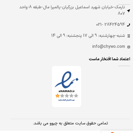
نارمک-خیابان شهید اسماعیل بزرگیان-پالمیرا مال-طبقه 8-واحد
807
28424594 -021
شنبه-چهارشنبه: 9 الی 17 پنجشنبه: 9 الی 14
info@chywo.com
اعتماد شما افتخار ماست
تمامی حقوق سایت متعلق به چیوو می باشد.