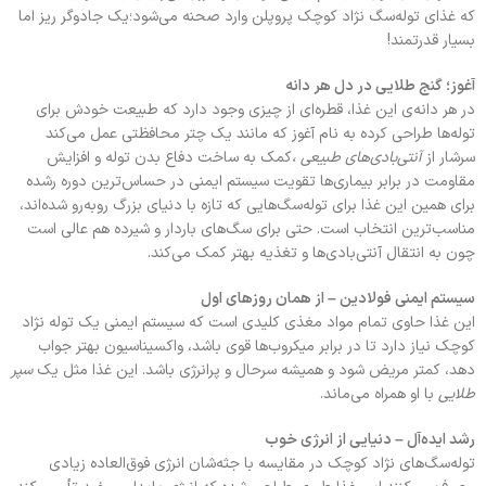
که غذای توله‌سگ نژاد کوچک پروپلن وارد صحنه می‌شود؛یک جادوگر ریز اما
بسیار قدرتمند!
آغوز؛ گنج طلایی در دل هر دانه
در هر دانه‌ی این غذا، قطره‌ای از چیزی وجود دارد که طبیعت خودش برای
توله‌ها طراحی کرده به نام آغوز که مانند یک چتر محافظتی عمل می‌کند
سرشار از
آنتی‌بادی‌های طبیعی ،
کمک به ساخت دفاع بدن توله و افزایش
مقاومت در برابر بیماری‌ها تقویت سیستم ایمنی در حساس‌ترین دوره رشده
برای همین این غذا برای توله‌سگ‌هایی که تازه با دنیای بزرگ روبه‌رو شده‌اند،
مناسب‌ترین انتخاب است. حتی برای سگ‌های باردار و شیرده هم عالی است
چون به انتقال آنتی‌بادی‌ها و تغذیه بهتر کمک می‌کند.
سیستم ایمنی فولادین – از همان روزهای اول
این غذا حاوی تمام مواد مغذی کلیدی است که سیستم ایمنی یک توله نژاد
کوچک نیاز دارد تا در برابر میکروب‌ها قوی باشد، واکسیناسیون بهتر جواب
دهد، کمتر مریض شود و همیشه سرحال و پرانرژی باشد. این غذا مثل یک
سپر
طلایی
با او همراه می‌ماند.
رشد ایده‌آل – دنیایی از انرژی خوب
توله‌سگ‌های نژاد کوچک در مقایسه با جثه‌شان انرژی فوق‌العاده زیادی