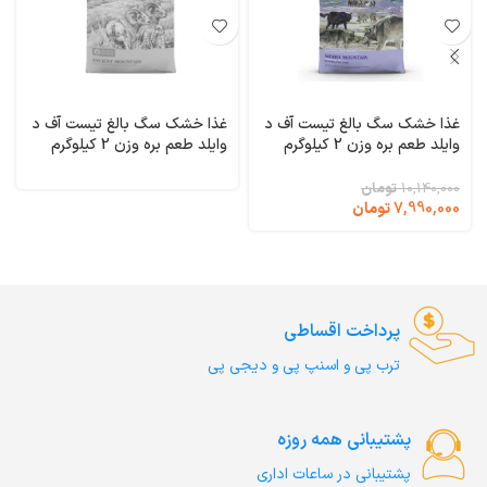
غذا خشک سگ بالغ تیست آف د
غذا خشک سگ بالغ تیست آف د
وایلد طعم بره وزن 2 کیلوگرم
وایلد طعم بره وزن 2 کیلوگرم
Taste of the Wild Ancient
Taste of the Wild Sierra
Mountain
Mountain
10,140,000
تومان
7,990,000
تومان
پرداخت اقساطی
ترب‌ پی و اسنپ پی و دیجی پی
پشتیبانی همه روزه
پشتیبانی در ساعات اداری