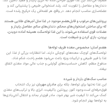
مصرف می‌کنند این غذا طوری طراحی شده که انرژی پایدار و مفید تأمین کند،
دندان‌ها و مفاصل را تقویت کند، رشد استخوانی طبیعی را پشتیبانی کند و
عضله‌سازی مناسب انجام دهد. در واقع، هر لقمه‌اش یک «پکیج رشد» است.
پروتئین‌های مرغوب و قابل‌هضم موجود در غذا مثل آجرهای طلایی هستند
که برای ساختن استخوان‌های محکم، دندان‌های سالم، مفاصل پایدار و
عضلات قوی استفاده می‌شوند.با این غذا توله‌سگت همیشه آماده دویدن،
پریدن، بازی کردن و شیطنت است.
هضم آسان؛ مخصوص معده ظریف توله‌ها
توله‌سگ‌های کوچک معده‌های کوچکی دارند، اما انتظارات بزرگی از غذا. این
غذا با فیبر طبیعی و ترکیبات ویژه باعث می‌شود هضم راحت، شکم شاد،
مدفوع منظم، کاهش حساسیت‌های گوارشی و جذب عالی مواد مغذی اتفاق
بیفتد.
مناسب سگ‌های باردار و شیرده
این غذا نه‌تنها برای توله‌ها، بلکه برای
مادران مهربان
نیز یک انتخاب
فوق‌حرفه‌ای است.وجود آغوز، پروتئین باکیفیت، انرژی بالا و ترکیب‌های مغذی
کمک می‌کند تا کیفیت شیر بهتر شود، مادر قوی‌تر بماند و انتقال آنتی‌بادی‌ها
به توله‌ها بهتر انجام شود.