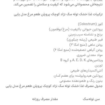
نتیجه‌اش محصولاتی می‌شود که کیفیت و سلامتی را تضمین می‌کند.
ترکیبات غذا خشک توله سگ نژاد کوچک پروپلن طعم مرغ مدل پاپی
آغوز (Colostrum)
پروتئین حیوانی باکیفیت (مرغ/بوقلمون)
برنج و نشاسته سیب‌زمینی
فیبر طبیعی (ریشه چیکوری)
روغن ماهی (منبع امگا ۳)
روغن گیاهی تصفیه‌شده (منبع امگا ۶)
مواد معدنی ضروری
ویتامین‌های A، E، D، K و گروه B
تورین
آنتی‌اکسیدان‌های طبیعی
پروتئین هیدرولیزشده برای هضم آسان
بدون رنگ و طعم‌دهنده مصنوعی
جدول مصرف غذا خشک توله سگ نژاد کوچک پروپلن طعم مرغ مدل پاپی
سن توله‌سگ
مقدار مصرف روزانه