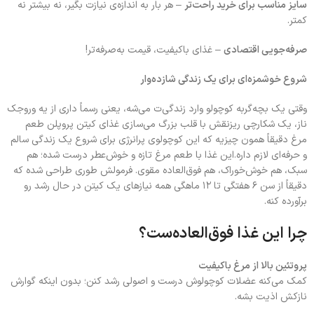
سایز مناسب برای خرید راحت‌تر
– هر بار به اندازه‌ی نیازت بگیر، نه بیشتر نه
کمتر.
صرفه‌جویی اقتصادی
– غذای باکیفیت، قیمت به‌صرفه‌تر!
شروع خوشمزه‌ای برای یک زندگی شازده‌وار
وقتی یک بچه‌گربه کوچولو وارد زندگی‌ت می‌شه، یعنی رسماً داری از یه وروجک
ناز، یک شکارچی ریزنقش با قلب بزرگ می‌سازی غذای کیتن پروپلن طعم
مرغ دقیقاً همون چیزیه که این کوچولوی پرانرژی برای شروع یک زندگی سالم
و حرفه‌ای لازم داره.این غذا با طعم مرغ تازه و خوش‌عطر درست شده؛ هم
سبک، هم خوش‌خوراک، هم فوق‌العاده مقوی. فرمولش طوری طراحی شده که
دقیقاً از سن ۶ هفتگی تا ۱۲ ماهگی همه نیازهای یک کیتن در حال رشد رو
برآورده کنه.
چرا این غذا فوق‌العاده‌ست؟
پروتئین بالا از مرغ باکیفیت
کمک می‌کنه عضلات کوچولوش درست و اصولی رشد کنن؛ بدون اینکه گوارش
نازکش اذیت بشه.