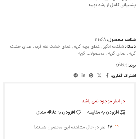
پشتیبانی کامل از رشد بهینه
شناسه محصول:
111068
دسته:
شگفت انگیز
,
غذای بچه گربه
,
غذای خشک فله گربه
,
غذای خشک
گربه
,
غذای گربه
,
محصولات گربه
پروپلن
برند:
اشتراک گذاری:
در انبار موجود نمی باشد
افزودن به مقایسه
افزودن به علاقه مندی
17
نفر در حال مشاهده این محصول هستند!