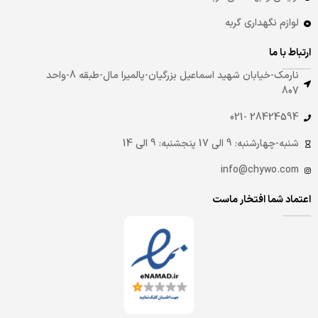
لوازم نگهداری گربه
ارتباط با ما
نارمک-خیابان شهید اسماعیل بزرگیان-پالمیرا مال-طبقه 8-واحد
807
28424594 -021
شنبه-چهارشنبه: 9 الی 17 پنجشنبه: 9 الی 14
info@chywo.com
اعتماد شما افتخار ماست