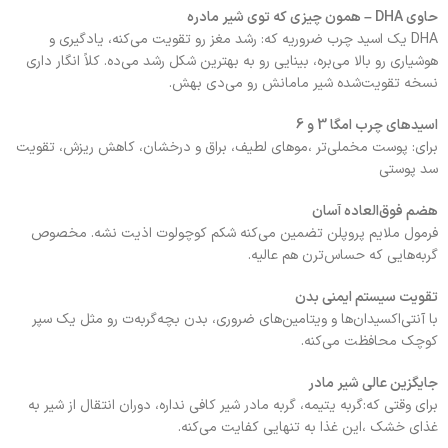
حاوی DHA – همون چیزی که توی شیر مادره
DHA یک اسید چرب ضروریه که: رشد مغز رو تقویت می‌کنه، یادگیری و
هوشیاری رو بالا می‌بره، بینایی رو به بهترین شکل رشد می‌ده. کلاً انگار داری
نسخه تقویت‌شده شیر مامانش رو می‌دی بهش.
اسیدهای چرب امگا 3 و 6
برای: پوست مخملی‌تر ،موهای لطیف، براق و درخشان، کاهش ریزش، تقویت
سد پوستی
هضم فوق‌العاده آسان
فرمول ملایم پروپلن تضمین می‌کنه شکم کوچولوت اذیت نشه. مخصوص
گربه‌هایی که حساس‌ترن هم عالیه.
تقویت سیستم ایمنی بدن
با آنتی‌اکسیدان‌ها و ویتامین‌های ضروری، بدن بچه‌گربه‌ت رو مثل یک سپر
کوچک محافظت می‌کنه.
جایگزین عالی شیر مادر
برای وقتی که:گربه یتیمه، گربه مادر شیر کافی نداره، دوران انتقال از شیر به
غذای خشک ،این غذا به تنهایی کفایت می‌کنه.