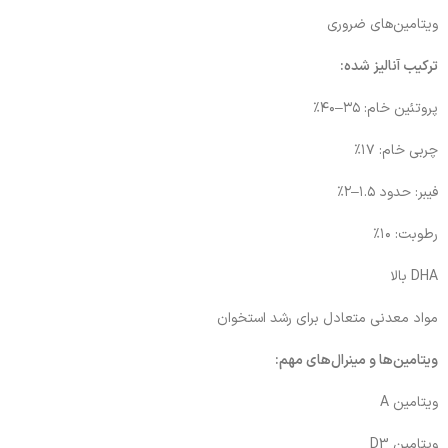
ویتامین‌های ضروری
ترکیب آنالیز شده:
پروتئین خام: ۳۵–۴۰٪
چربی خام: ۱۷٪
فیبر: حدود ۱.۵–۲٪
رطوبت: ۱۰٪
DHA بالا
مواد معدنی متعادل برای رشد استخوان
ویتامین‌ها و مینرال‌های مهم:
ویتامین A
ویتامین D3