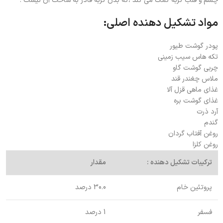
چشم و قلب گربه کمک می کند ،که بدن گربه قادر به ساخت آن نیست .
مواد تشکیل دهنده اصلی:
پودر گوشت طیور
تکه هاس سیب زمینی
چربی گوشت گاو
ملاس چغندر قند
غذای ماهی قزل آلا
غذای گوشت بره
آرد ذرت
گندم
روغن آفتاب گردان
روغن کلزا
ترکیبات تشکیل دهنده :
مقدار
پروتئین خام
30.0 درصد
فسفر
1 درصد