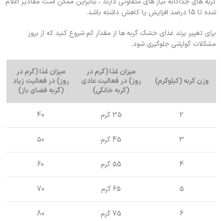
گربه های جداگانه نیاز های متفاوتی دارند ، بنابراین ممکن است مقادیر اعلام
شده تا 15 درصد افزایش یا کاهش داشته باشد.
برای تغییر برند غذای خشک گربه ها از مقدار کم شروع کنید که از بروز
مشکلات گوارشی جلوگیری شود.
میزان غذا (گرم در
میزان غذا (گرم در
وزن گربه (کیلوگرم)
روز) در فعالیت عادی
روز) در فعالیت زیاد
(گربه خانگی)
(گربه فضای باز)
2
35 گرم
40
3
45 گرم
50
4
55 گرم
60
5
65 گرم
70
6
75 گرم
80