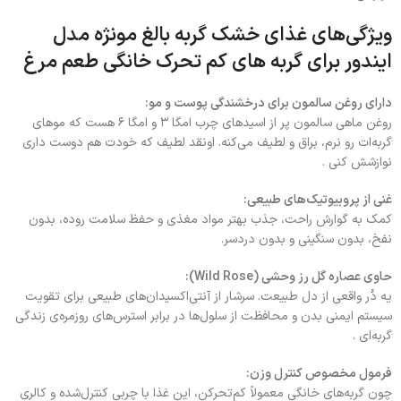
ویژگی‌های غذای خشک گربه بالغ مونژه مدل
ایندور برای گربه های کم تحرک خانگی طعم مرغ
دارای روغن سالمون برای درخشندگی پوست و مو:
روغن ماهی سالمون پر از اسیدهای چرب امگا ۳ و امگا ۶ هست که موهای
گربه‌ات رو نرم، براق و لطیف می‌کنه. اونقد لطیف که خودت هم دوست داری
نوازشش کنی .
غنی از پروبیوتیک‌های طبیعی:
کمک به گوارش راحت، جذب بهتر مواد مغذی و حفظ سلامت روده، بدون
نفخ، بدون سنگینی و بدون دردسر.
حاوی عصاره گل رز وحشی (Wild Rose):
یه دُر واقعی از دل طبیعت. سرشار از آنتی‌اکسیدان‌های طبیعی برای تقویت
سیستم ایمنی بدن و محافظت از سلول‌ها در برابر استرس‌های روزمره‌ی زندگی
گربه‌ای .
فرمول مخصوص کنترل وزن:
چون گربه‌های خانگی معمولاً کم‌تحرکن، این غذا با چربی کنترل‌شده و کالری