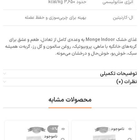
انرژی متابولیسمی
حدود 3,650 kcal/kg
ال-کارنیتین
بهینه برای چربی‌سوزی و حفظ عضله
غذای خشک Monge Indoor یه وعده‌ی کامل از تعادل، طعم و عشق برای
گربه‌های خانگیه با ماهی، پروبیوتیک، روغن سالمون و گل رز، گربه‌ت همیشه
سبک، خوش‌بو، خوش‌حال و درخشان می‌مونه.
توضیحات تکمیلی
نظرات (0)
محصولات مشابه
ناموجود
-8%
ناموجود