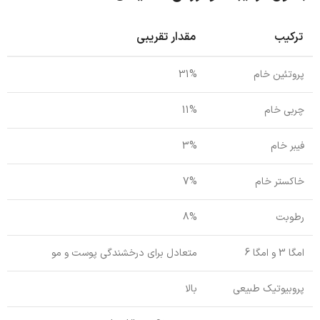
ترکیب
مقدار تقریبی
پروتئین خام
31%
چربی خام
11%
فیبر خام
3%
خاکستر خام
7%
رطوبت
8%
امگا 3 و امگا 6
متعادل برای درخشندگی پوست و مو
پروبیوتیک طبیعی
بالا