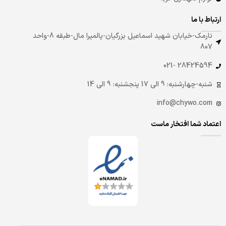
ارتباط با ما
نارمک-خیابان شهید اسماعیل بزرگیان-پالمیرا مال-طبقه 8-واحد
807
28424594 -021
شنبه-چهارشنبه: 9 الی 17 پنجشنبه: 9 الی 14
info@chywo.com
اعتماد شما افتخار ماست