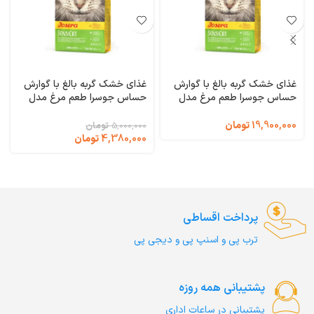
غذای خشک گربه بالغ با گوارش
غذای خشک گربه بالغ با گوارش
حساس جوسرا طعم مرغ مدل
حساس جوسرا طعم مرغ مدل
سنسی کت وزن 10 کیلوگرم
سنسی کت وزن 2 کیلوگرم
SensiCat Josera
SensiCat Josera
19,900,000
تومان
5,000,000
تومان
4,380,000
تومان
پرداخت اقساطی
ترب‌ پی و اسنپ پی و دیجی پی
پشتیبانی همه روزه
پشتیبانی در ساعات اداری