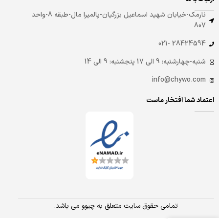
نارمک-خیابان شهید اسماعیل بزرگیان-پالمیرا مال-طبقه 8-واحد
807
28424594 -021
شنبه-چهارشنبه: 9 الی 17 پنجشنبه: 9 الی 14
info@chywo.com
اعتماد شما افتخار ماست
تمامی حقوق سایت متعلق به چیوو می باشد.