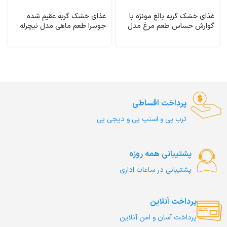
غذای خشک گربه بالغ مونژه با
غذای خشک گربه عقیم شده
گوارش حساس طعم مرغ مدل
جوسرا طعم ماهی مدل نیچرله
گسترو وزن 1/5 کیلوگرم
وزن 1 کیلوگرم (فله ای)
Naturelle Josera
Gastrointestinal Monge
پرداخت اقساطی
ترب‌ پی و اسنپ پی و دیجی پی
پشتیبانی همه روزه
پشتیبانی در ساعات اداری
پرداخت آنلاین
پرداخت آسان و امن آنلاین