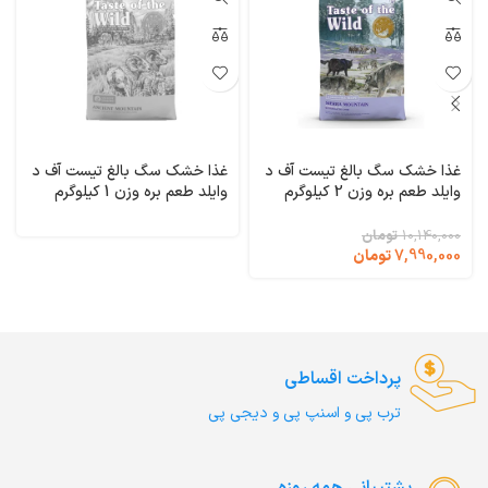
غذا خشک سگ بالغ تیست آف د
غذا خشک سگ بالغ تیست آف د
وایلد طعم بره وزن 2 کیلوگرم
وایلد طعم بره وزن 1 کیلوگرم
Taste of the Wild Sierra
(فله ای) Taste of the Wild
Ancient Mountain
Mountain
10,140,000
تومان
7,990,000
تومان
پرداخت اقساطی
ترب‌ پی و اسنپ پی و دیجی پی