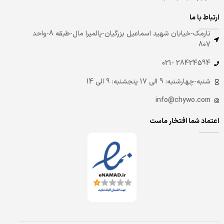
ارتباط با ما
نارمک-خیابان شهید اسماعیل بزرگیان-پالمیرا مال-طبقه 8-واحد
807
28424594 -021
شنبه-چهارشنبه: 9 الی 17 پنجشنبه: 9 الی 14
info@chywo.com
اعتماد شما افتخار ماست