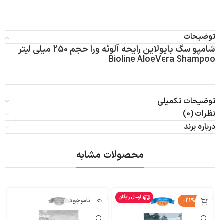
توضیحات
شامپو سگ بایولاین رایحه آلوئه ورا حجم 250 میلی لیتر
Bioline AloeVera Shampoo
توضیحات تکمیلی
نظرات (0)
درباره برند
محصولات مشابه
ارسال رایگان
-21%
ناموجود