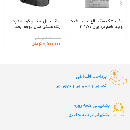
غذا خشک سگ بالغ تیست آف د
ساک حمل سگ و گربه نیناپت
وایلد طعم بره وزن 12/700
رنگ مشکی مدل پوچه ابعاد
کیلوگرم Taste of the Wild
50x35x26 سانتی متر کد 3807
Ancient Mountain
8,700,000
تومان
8,500,000
تومان
پرداخت اقساطی
ترب‌ پی و اسنپ پی و دیجی پی
پشتیبانی همه روزه
پشتیبانی در ساعات اداری