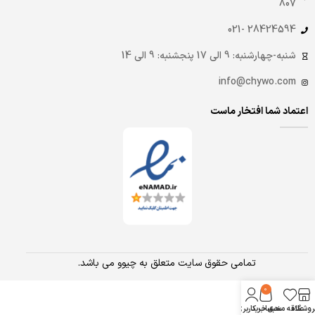
807
28424594 -021
شنبه-چهارشنبه: 9 الی 17 پنجشنبه: 9 الی 14
info@chywo.com
اعتماد شما افتخار ماست
تمامی حقوق سایت متعلق به چیوو می باشد.
0
روشگاه
علاقه مندی
سبد خرید
حساب کاربری من