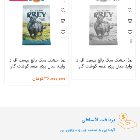
غذا خشک سگ بالغ تیست آف د
غذا خشک سگ بالغ تیست آف د
واید مدل پری طعم گوشت گاو
وایلد مدل پری طعم گوشت گاو
وزن 3/600 کیلوگرم Taste of
وزن 11/34 کیلوگرم Taste of
the Wild PREY Limited
the Wild PREY Limited
36,000,000
تومان
Ingredient
Ingredient
پرداخت اقساطی
ترب‌ پی و اسنپ پی و دیجی پی