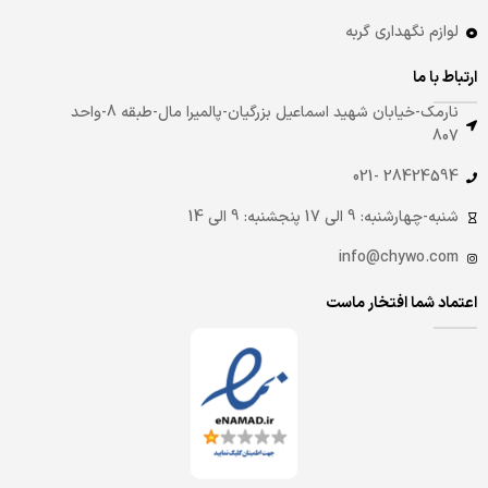
لوازم نگهداری گربه
ارتباط با ما
نارمک-خیابان شهید اسماعیل بزرگیان-پالمیرا مال-طبقه 8-واحد
807
28424594 -021
شنبه-چهارشنبه: 9 الی 17 پنجشنبه: 9 الی 14
info@chywo.com
اعتماد شما افتخار ماست