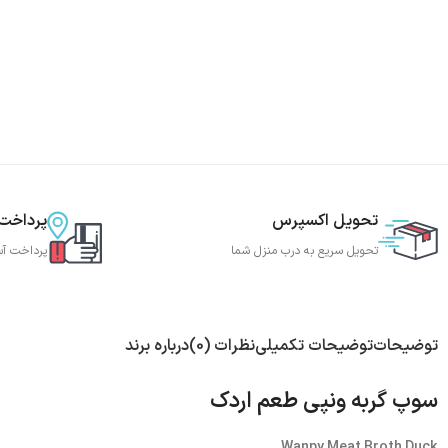
تحویل اکسپرس
پرداخت
تحویل سریع به درب منزل شما
پرداخت آس
توضیحات
توضیحات تکمیلی
نظرات (0)
درباره برند
سوپ گربه ونپی طعم اردک
Wanpy Meat Broth Duck