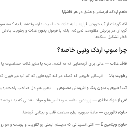
طعم اردک، آبرسانی و عشق در هر قاشق!
اگه گربه‌ات از آب خوردن فراریه یا به غلات حساسیت داره، وقتشه با یه کاسه‌ سو
گربه‌ای در برابرش مقاومت نمی‌کنه، بلکه با فرمول
بدون غلات
و رطوبت بالاش مث
خطر تشکیل سنگ‌ها.
چرا سوپ اردک ونپی خاصه؟
فاقد غلات
— عالی برای گربه‌هایی که به گندم، ذرت یا سایر غلات حساسیت یا آل
رطوبت بالا
— آبرسانی طبیعی که کمک می‌کنه گربه‌هایی که کم آب می‌خورن کمتر
۱۰۰٪ طبیعی، بدون رنگ و افزودنی مصنوعی
— یعنی هم دل صاحب راحت‌تره و 
غنی از مواد مغذی
— پروتئین مناسب، ویتامین‌ها و مواد معدنی که به درخشش
حاوی تائورین
— مادهٔ ضروری برای سلامت قلب و بینایی گربه‌ها.
حاوی ویتامین E
— آنتی‌اکسیدانی که سیستم ایمنی رو تقویت و پوست و مو رو 