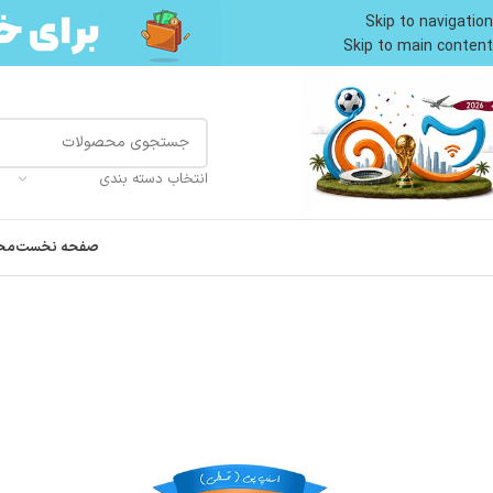
Skip to navigation
Skip to main content
انتخاب دسته بندی
صفحه نخست
مح
خانه
محصولات گربه
غذای گربه
سوپ گربه ونپی طعم اردک وزن 50 گرم Wanpy Meat Broth Duck