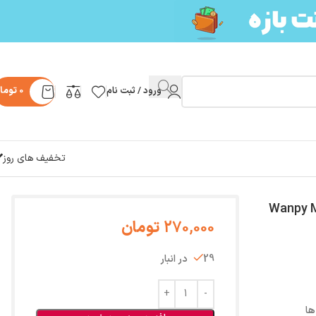
ورود / ثبت نام
0
توما
تخفیف های روز
5 گرم Wanpy Meat Broth
270,000
تومان
29 در انبار
ها