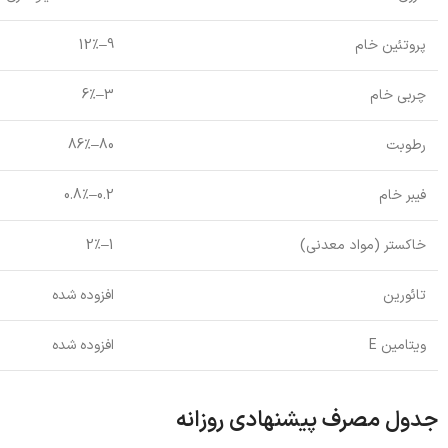
پروتئین خام
9–12٪
چربی خام
3–6٪
رطوبت
80–86٪
فیبر خام
0.2–0.8٪
خاکستر (مواد معدنی)
1–2٪
تائورین
افزوده شده
ویتامین E
افزوده شده
جدول مصرف پیشنهادی روزانه