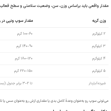
مقدار واقعی باید براساس وزن، سن، وضعیت سلامتی و سطح فعالیت گربه
وزن گربه
مقدار سوپ ونپی در ر
2 کیلوگرم
60–100 گرم
3 کیلوگرم
90–140 گرم
4 کیلوگرم
120–180 گرم
5 کیلوگرم
150–220 گرم
شیرده/باردار
تا 2–3 برابر جدول (بسته به نیاز)
می‌تونی سوپ رو به‌عنوان وعدهٔ کامل بدی یا مقداری ازش رو به‌عنوان سس یا 