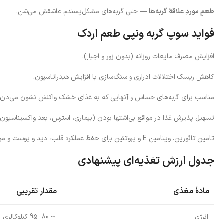
طعمِ موردِ علاقهٔ گربه‌ها
— حتی گربه‌های مشکل‌پسندم عاشقش می‌شن.
فواید سوپ گربه ونپی طعم اردک
افزایش مصرف مایعات روزانه (بدون زور و اجبار).
کاهش ریسک اختلالات ادراری و سنگ‌سازی با افزایش هیدراتاسیون.
مناسب برای گربه‌های حساس و آنهایی که به غذای خشک واکنش نشون می‌دن.
تسهیل پذیرش غذا در مواقع بی‌اشتها بودن (بیماری، استرس، بعد واکسیناسیون)
تامین تائورین، ویتامین E و پروتئین برای حفظ عملکرد قلب، دید و پوست و مو.
جدول ارزش تغذیه‌ای پیشنهادی
مادهٔ مغذی
مقدار تقریبی
انرژی
~ 80–95 کیلوکالری