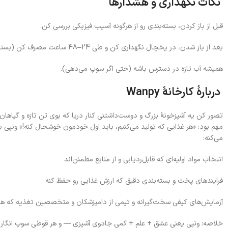
نکات نگهداری و هشدارها
قبل از باز کردن، بسته‌بندی رو از هرگونه آسیب فیزیکی بررسی کن.
بعد از باز شدن، در یخچال نگهداری کن و طی 24–48 ساعت مصرف کن (بستگی به شرایط محصول و برچسب کارخانه).
همیشه آب تازه در دسترس باشه (حتی اگر سوپ می‌دهی).
دربارهٔ کارخانهٔ
Wanpy
تصور کن یه آشپزخونهٔ بزرگ و دوست‌داشتنی کنار دریا که بوی تن تازه و گیاهان
مهم بود: «هر غذایی که تولید می‌کنیم، باید اول خودمون خوشحال کنه!» ونپی ب
می‌کنه:
انتخاب مواد اولیه‌ای که قابل‌ردیابی و از منابع مطمئن‌اند
فرایندهای پخت و بسته‌بندی دقیق که ارزش غذایی رو حفظ کنه
آزمایش‌های کیفی سخت‌گیرانه و تیمی از دامپزشکان و متخصصین تغذیه که هر 
خلاصه: ونپی یعنی عشق + علم + کمی جادوی آشپزی — و هر قوطی سوپ انگار یه