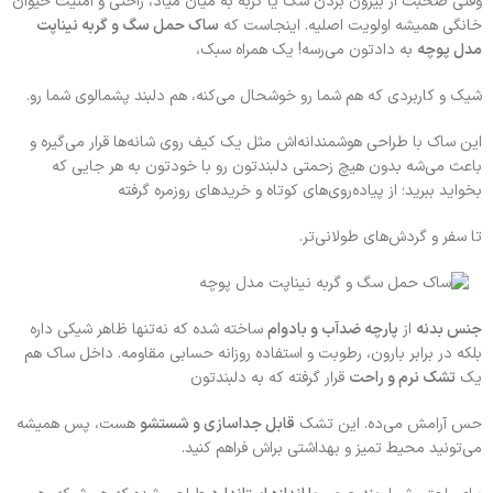
وقتی صحبت از بیرون بردن سگ یا گربه به میان میاد، راحتی و امنیت حیوان
خانگی همیشه اولویت اصلیه. اینجاست که
ساک حمل سگ و گربه نیناپت
مدل پوچه
به دادتون می‌رسه! یک همراه سبک،
شیک و کاربردی که هم شما رو خوشحال می‌کنه، هم دلبند پشمالوی شما رو.
این ساک با طراحی هوشمندانه‌اش مثل یک کیف روی شانه‌ها قرار می‌گیره و
باعث می‌شه بدون هیچ زحمتی دلبندتون رو با خودتون به هر جایی که
بخواید ببرید؛ از پیاده‌روی‌های کوتاه و خریدهای روزمره گرفته
تا سفر و گردش‌های طولانی‌تر.
جنس بدنه
از
پارچه ضدآب و بادوام
ساخته شده که نه‌تنها ظاهر شیکی داره
بلکه در برابر بارون، رطوبت و استفاده روزانه حسابی مقاومه. داخل ساک هم
یک
تشک نرم و راحت
قرار گرفته که به دلبندتون
حس آرامش می‌ده. این تشک
قابل جداسازی و شستشو
هست، پس همیشه
می‌تونید محیط تمیز و بهداشتی براش فراهم کنید.