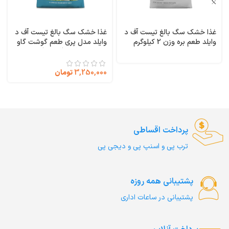
غذا خشک سگ بالغ تیست آف د
غذا خشک سگ بالغ تیست آف د
وایلد طعم بره وزن 2 کیلوگرم
وایلد مدل پری طعم گوشت گاو
Taste of the Wild Ancient
وزن 1 کیلوگرم (فله ای) Taste
of the Wild PREY Limited
Mountain
Ingredient
3,250,000
تومان
پرداخت اقساطی
ترب‌ پی و اسنپ پی و دیجی پی
پشتیبانی همه روزه
پشتیبانی در ساعات اداری