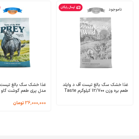
ارسال رایگان
ناموجود
غذا خشک سگ بالغ تیست آف د وایلد
غذا خشک سگ بالغ تیست آ
طعم بره وزن 12/700 کیلوگرم Taste
of the Wild Ancient Mountain
کیلوگرم the Wild PREY
Limited Ingredient
36,000,000
تومان