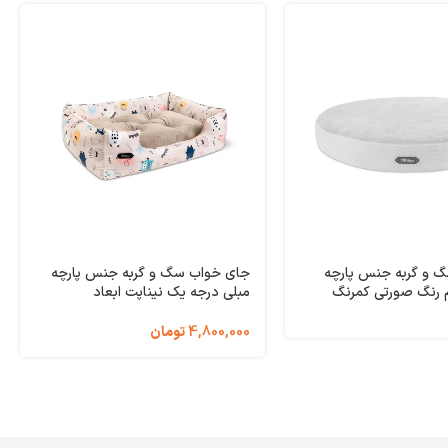
 و گربه جنس پارچه
جای خواب سگ و گربه جنس پارچه
م رنگ صورتی کمرنگ
مبلی درجه یک نیناپت ابعاد
نیناپت ابعاد 60x60x8 سانتی متر کد
52x72x22 سانتی متر کد 2391
4,800,000
تومان