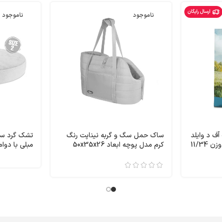
ارسال رایگان
ناموجود
ناموجود
ف د وایلد
ساک حمل سگ و گربه نیناپت رنگ
تشک گرد سگ
مدل پری طعم گوشت گاو وزن 11/34
کرم مدل پوچه ابعاد 50x35x26
مبلی با دوا
Taste of 
سانتی متر کد 3806
3223