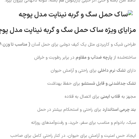
کاملاً امن باشه و حتی اگر خیلی بازیگوش هم باشه، نتونه ناگهانی بیرون بپره.
مزایای ویژه
ساک حمل سگ و گربه نیناپت مدل پوچ
طراحی شیک و کاربردی مثل یک کیف دوشی برای حمل آسان
( مناسب تا وزن 9 کیلوگرم ) ( ابعاد 50x35x26 سانتی متر )
ساخته‌شده از
پارچه ضدآب و مقاوم
در برابر رطوبت و خراش
دارای
تشک نرم داخلی
برای راحتی و آرامش حیوان
تشک جداشدنی و قابل شستشو
برای حفظ بهداشت
مجهز به
قلاب ایمنی
برای اتصال به قلاده
بند چرمی استاندارد
برای راحتی و استحکام بیشتر در حمل
سبک، بادوام و مناسب برای سفر، خرید، و رفت‌وآمدهای روزانه
ایجاد حس امنیت و آرامش برای حیوان، در کنار راحتی کامل برای صاحب