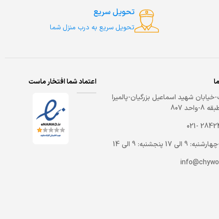
تحویل سریع
تحویل سریع به درب منزل شما
ما
اعتماد شما افتخار ماست
خیابان شهید اسماعیل بزرگیان-پالمیرا
-واحد 807
2842459
 9 الی 17 پنجشنبه: 9 الی 14
info@chywo