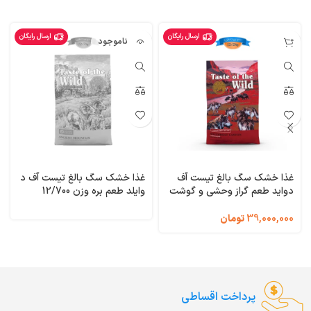
ارسال رایگان
ارسال رایگان
ناموجود
غذا خشک سگ بالغ تیست آف
غذا خشک سگ بالغ تیست آف د
دواید طعم گراز وحشی و گوشت
وایلد طعم بره وزن 12/700
گاو و بره وزن 12/200 کیلوگرم
کیلوگرم Taste of the Wild
Ancient Mountain
Taste of the Wild
39,000,000
تومان
Southwest Canyon
پرداخت اقساطی