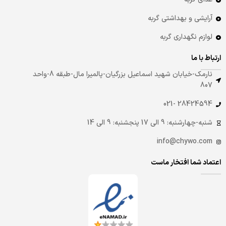
آرایشی و بهداشتی گربه
لوازم نگهداری گربه
ارتباط با ما
نارمک-خیابان شهید اسماعیل بزرگیان-پالمیرا مال-طبقه 8-واحد
807
28424594 -021
شنبه-چهارشنبه: 9 الی 17 پنجشنبه: 9 الی 14
info@chywo.com
اعتماد شما افتخار ماست