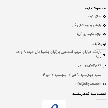
محصولات گربه
غذای گربه
آرایشی و بهداشتی گربه
لوازم نگهداری گربه
ارتباط با ما
نارمک-خیابان شهید اسماعیل بزرگیان-پالمیرا مال-طبقه 8-واحد
807
28424594 -021
شنبه-چهارشنبه: 9 الی 17 پنجشنبه: 9 الی 14
info@chywo.com
اعتماد شما افتخار ماست