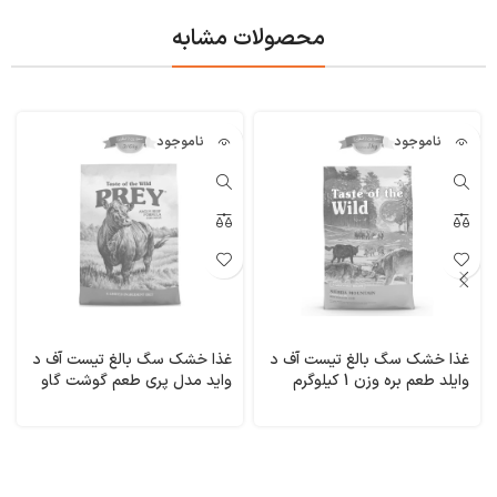
محصولات مشابه
ناموجود
ناموجود
غذا خشک سگ بالغ تیست آف د
غذا خشک سگ بالغ تیست آف د
وایلد طعم بره وزن 1 کیلوگرم
واید مدل پری طعم گوشت گاو
(فله ای) Taste of the Wild
وزن 3/600 کیلوگرم Taste of
the Wild PREY Limited
Sierra Mountain
Ingredient