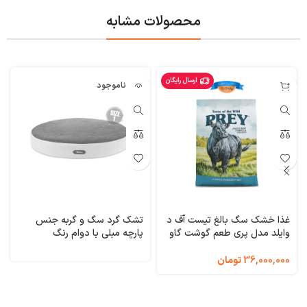
محصولات مشابه
ارسال رایگان
ناموجود
غذا خشک سگ بالغ تیست آف د
تشک گرد سگ و گربه جنس
وایلد مدل پری طعم گوشت گاو
پارچه مبلی با دوام رنگ
وزن 11/34 کیلوگرم Taste of
خاکستری نیناپت ابعاد 50x50x8
the Wild PREY Limited
سانتی متر کد 3211
36,000,000
تومان
Ingredient