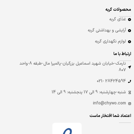
محصولات گربه
غذای گربه
آرایشی و بهداشتی گربه
لوازم نگهداری گربه
ارتباط با ما
نارمک-خیابان شهید اسماعیل بزرگیان-پالمیرا مال-طبقه 8-واحد
807
28424594 -021
شنبه-چهارشنبه: 9 الی 17 پنجشنبه: 9 الی 14
info@chywo.com
اعتماد شما افتخار ماست