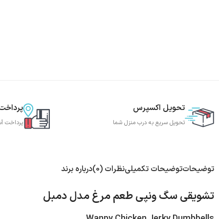
تحویل اکسپرس
پرداخت
تحویل سریع به درب منزل شما
پرداخت آس
توضیحات
توضیحات تکمیلی
نظرات (0)
درباره برند
تشویقی سگ ونپی طعم مرغ مدل دمبل
Wanpy Chicken Jerky Dumbbells