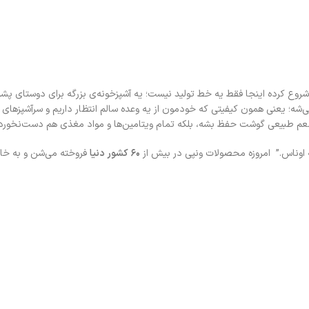
 رو با عشق به حیوانات شروع کرده اینجا فقط یه خط تولید نیست؛ یه آشپزخونه‌ی بزرگه برای دوستای 
شه؛ یعنی همون کیفیتی که خودمون از یه وعده سالم انتظار داریم و سرآشپزهای ون
 طعم طبیعی گوشت حفظ بشه، بلکه تمام ویتامین‌ها و مواد مغذی هم دست‌نخورد
 اوناس.” امروزه محصولات ونپی در بیش از
۶۰ کشور دنیا
فروخته می‌شن و به خاط