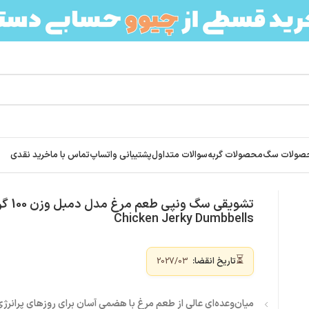
صولات سگ
محصولات گربه
سوالات متداول
پشتیبانی واتساپ
تماس با ما
خرید نقدی
Wanpy Chicken Jerky Dumb
Chicken Jerky Dumbbells
⏳
تاریخ انقضا:
2027/03
میان‌وعده‌ای عالی از طعم مرغ با هضمی آسان برای روزهای پرانرژ