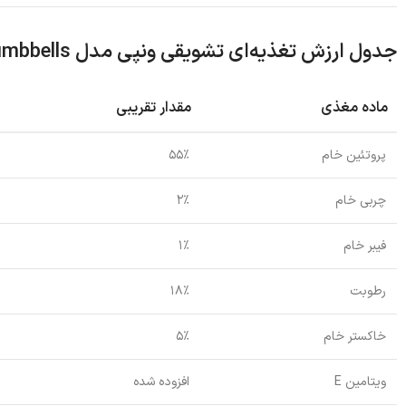
جدول ارزش تغذیه‌ای تشویقی ونپی مدل
umbbells
ماده مغذی
مقدار تقریبی
پروتئین خام
۵۵٪
چربی خام
۲٪
فیبر خام
۱٪
رطوبت
۱۸٪
خاکستر خام
۵٪
ویتامین E
افزوده شده