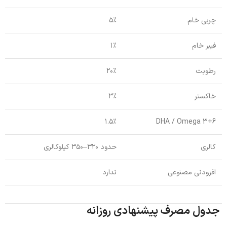
چربی خام
۵٪
فیبر خام
۱٪
رطوبت
۲۰٪
خاکستر
۳٪
۱.۵٪
DHA / Omega 3+6
کالری
حدود ۳۲۰–۳۵۰ کیلوکالری
افزودنی مصنوعی
ندارد
جدول مصرف پیشنهادی روزانه