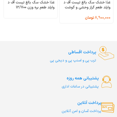
غذا خشک سگ بالغ تیست آف د
غذا خشک سگ بالغ تیست آف د
وایلد طعم گراز وحشی و گوشت
وایلد طعم بره وزن 12/700
گاو و بره وزن 2 کیلوگرم Taste
کیلوگرم Taste of the Wild
Ancient Mountain
of the Wild Southwest
8,900,000
تومان
Canyon
پرداخت اقساطی
ترب‌ پی و اسنپ پی و دیجی پی
پشتیبانی همه روزه
پشتیبانی در ساعات اداری
پرداخت آنلاین
پرداخت آسان و امن آنلاین