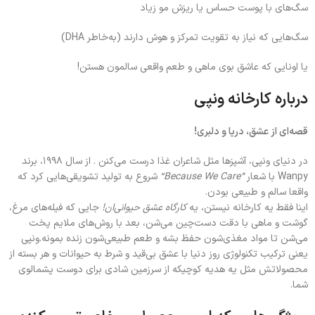
سگ‌های با پوست حساس یا ریزش مو زیاد
سگ‌هایی که نیاز به تقویت تمرکز و هوش دارند (به‌خاطر DHA)
یا اونایی که عاشق بوی ماهی و طعم واقعی سالمون هستن!
درباره کارخانه ونپی
قصه‌ای از عشق، دریا و دلبری!
در دنیای ونپی، آشپزها مثل شاعران غذا درست می‌کنن . از سال ۱۹۹۸، برند
Wanpy با شعار
“Because We Care”
شروع به تولید تشویقی‌هایی کرد که
واقعا سالم و طبیعی بودن.
اینا فقط یه کارخانه نیستن، یه
کارگاه عشق حیوانی‌ان!
جایی که فیله‌های مرغ،
گوشت و ماهی با دقت دست‌چین می‌شن، بعد با روش‌های ملایم پخت
می‌شن تا مواد مغذی‌شون حفظ بشه و طعم طبیعی‌شون زنده بمونه.ونپی
یعنی ترکیب تکنولوژی روز دنیا با عشق بی‌قید و شرط به حیوانات و هر بسته از
محصولاتش مثل یه هدیه کوچیکه از سرزمین شادی برای دوست پشمالوی
شما.