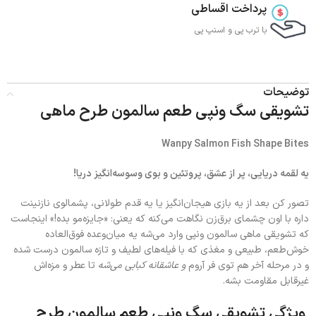
پرداخت اقساطی
با ترب‌ پی و اسنپ پی
توضیحات
تشویقی سگ ونپی طعم سالمون طرح ماهی
Wanpy Salmon Fish Shape Bites
یه لقمه دریایی، پر از عشق، پروتئین و بوی وسوسه‌انگیز دریا!
تصور کن بعد از یه بازی هیجان‌انگیز یا یه قدم طولانی، پشمالوی نازنینت
داره با اون چشمای برق‌زن نگاهت می‌کنه که یعنی: «جایزه‌مو بده!» اینجاست
که تشویقی ماهی سالمون ونپی وارد می‌شه یه میان‌وعده فوق‌العاده
خوش‌طعم، طبیعی و مغذی که با فیله‌های لطیف و تازه سالمون درست شده
و در مرحله آخر هم توی فر آروم
و عاشقانه کبابی می‌شه
تا عطر و مزه‌اش
غیرقابل مقاومت بشه.
ویژگی‌
تشویقی سگ ونپی طعم سالمون طرح